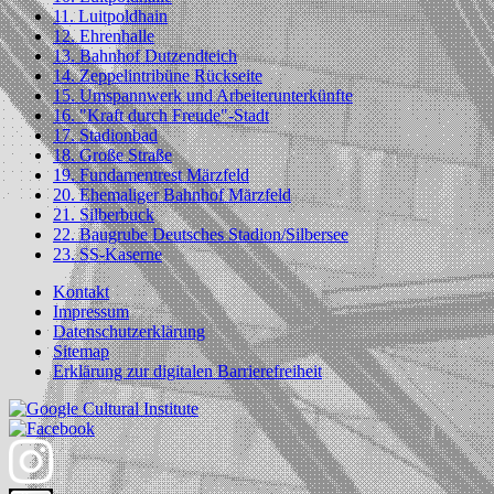
11. Luitpoldhain
12. Ehrenhalle
13. Bahnhof Dutzendteich
14. Zeppelintribüne Rückseite
15. Umspannwerk und Arbeiterunterkünfte
16. "Kraft durch Freude"-Stadt
17. Stadionbad
18. Große Straße
19. Fundamentrest Märzfeld
20. Ehemaliger Bahnhof Märzfeld
21. Silberbuck
22. Baugrube Deutsches Stadion/Silbersee
23. SS-Kaserne
Kontakt
Impressum
Datenschutzerklärung
Sitemap
Erklärung zur digitalen Barrierefreiheit