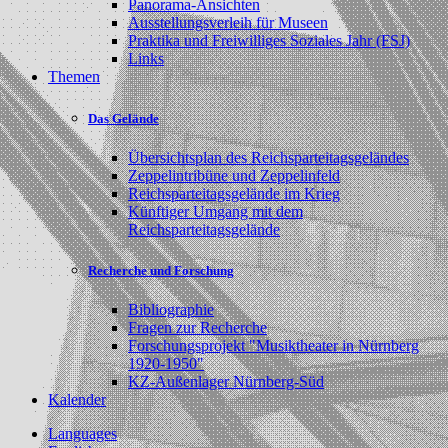
Panorama-Ansichten
Ausstellungsverleih für Museen
Praktika und Freiwilliges Soziales Jahr (FSJ)
Links
Themen
Das Gelände
Übersichtsplan des Reichsparteitagsgeländes
Zeppelintribüne und Zeppelinfeld
Reichsparteitagsgelände im Krieg
Künftiger Umgang mit dem
Reichsparteitagsgelände
Recherche und Forschung
Bibliographie
Fragen zur Recherche
Forschungsprojekt "Musiktheater in Nürnberg
1920-1950"
KZ-Außenlager Nürnberg-Süd
Kalender
Languages