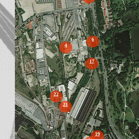
6
4
17
22
21
19