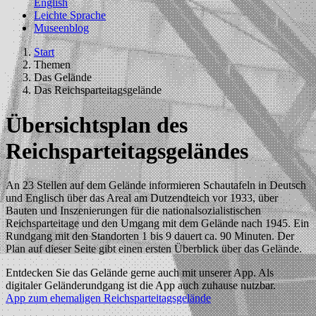
English
Leichte Sprache
Museenblog
Start
Themen
Das Gelände
Das Reichsparteitagsgelände
Übersichtsplan des
Reichsparteitagsgeländes
An 23 Stellen auf dem Gelände informieren Schautafeln in Deutsch
und Englisch über das Areal am Dutzendteich vor 1933, über
Bauten und Inszenierungen für die nationalsozialistischen
Reichsparteitage und den Umgang mit dem Gelände nach 1945. Ein
Rundgang mit den Standorten 1 bis 9 dauert ca. 90 Minuten. Der
Plan auf dieser Seite gibt einen ersten Überblick über das Gelände.
Entdecken Sie das Gelände gerne auch mit unserer App. Als
digitaler Geländerundgang ist die App auch zuhause nutzbar.
App zum ehemaligen Reichsparteitagsgelände