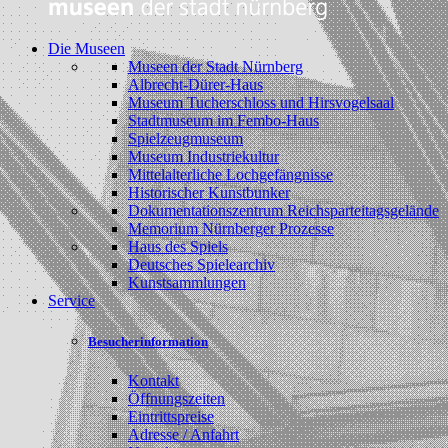
Die Museen
Museen der Stadt Nürnberg
Albrecht-Dürer-Haus
Museum Tucherschloss und Hirsvogelsaal
Stadtmuseum im Fembo-Haus
Spielzeugmuseum
Museum Industriekultur
Mittelalterliche Lochgefängnisse
Historischer Kunstbunker
Dokumentationszentrum Reichsparteitagsgelände
Memorium Nürnberger Prozesse
Haus des Spiels
Deutsches Spielearchiv
Kunstsammlungen
Service
Besucherinformation
Kontakt
Öffnungszeiten
Eintrittspreise
Adresse / Anfahrt