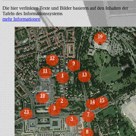
Die hier verlinkten Texte und Bilder basieren auf den Inhalten der
Tafeln des Informationssystems
mehr Informationen
16
12
9
11
13
1
10
15
2
14
3
23
7
5
8