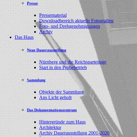
Presse
Pressematerial
Downloadbereich aktuelle Fotografien
Foto- und Drehgenehmigungen
Archiv
Das Haus
Neue Dauerausstellung
Nürnberg und die Reichsparteitage
Start in den Probebetrieb
Sammlung
Objekte der Sammlung
Ans Licht geholt
Das Dokumentationszentrum
Hintergründe zum Haus
Architektur
Archiv Dauerausstellung 2001-2020