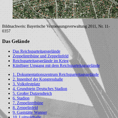
Bildnachweis: Bayerische Vermessungsverwaltung 2011, Nr. 11-
0357
Das Gelände
Das Reichsparteitagsgelände
Zeppelintribüne und Zeppelinfeld
Reichsparteitagsgelände im Krieg
Künftiger Umgang mit dem Reichsparteitagsgelände
1. Dokumentationszentrum Reichsparteitagsgelände
2. Innenhof der Kongresshalle
3. Volksfestplatz
4. Grundstein Deutsches Stadion
5. Großer Dutzendteich
6. Stadion
7. Zeppelintribüne
8. Zeppelinfeld
9. Gaststätte Wanner
10. Luitpoldhalle