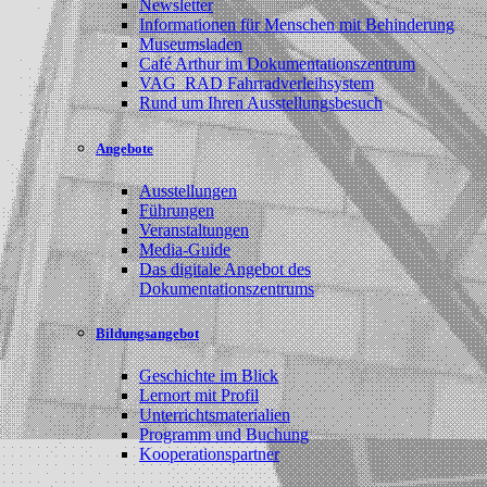
Newsletter
Informationen für Menschen mit Behinderung
Museumsladen
Café Arthur im Dokumentationszentrum
VAG_RAD Fahrradverleihsystem
Rund um Ihren Ausstellungsbesuch
Angebote
Ausstellungen
Führungen
Veranstaltungen
Media-Guide
Das digitale Angebot des
Dokumentationszentrums
Bildungsangebot
Geschichte im Blick
Lernort mit Profil
Unterrichtsmaterialien
Programm und Buchung
Kooperationspartner