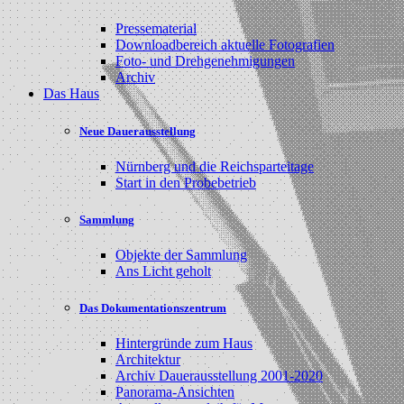
Pressematerial
Downloadbereich aktuelle Fotografien
Foto- und Drehgenehmigungen
Archiv
Das Haus
Neue Dauerausstellung
Nürnberg und die Reichsparteitage
Start in den Probebetrieb
Sammlung
Objekte der Sammlung
Ans Licht geholt
Das Dokumentationszentrum
Hintergründe zum Haus
Architektur
Archiv Dauerausstellung 2001-2020
Panorama-Ansichten