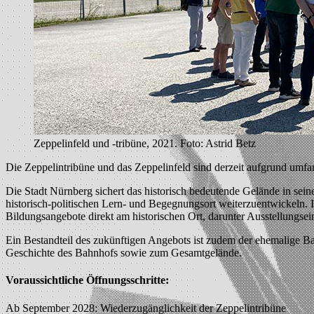
Zeppelinfeld und -tribüne, 2021. Foto: Astrid Betz
Die Zeppelintribüne und das Zeppelinfeld sind derzeit aufgrund umf
Die Stadt Nürnberg sichert das historisch bedeutende Gelände in sein
historisch-politischen Lern- und Begegnungsort weiterzuentwickeln.
Bildungsangebote direkt am historischen Ort, darunter Ausstellungsei
Ein Bestandteil des zukünftigen Angebots ist zudem der ehemalige Ba
Geschichte des Bahnhofs sowie zum Gesamtgelände.
Voraussichtliche Öffnungsschritte:
Ab September 2028: Wiederzugänglichkeit der Zeppelintribüne