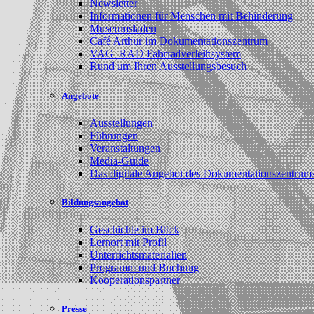
Newsletter
Informationen für Menschen mit Behinderung
Museumsladen
Café Arthur im Dokumentationszentrum
VAG_RAD Fahrradverleihsystem
Rund um Ihren Ausstellungsbesuch
Angebote
Ausstellungen
Führungen
Veranstaltungen
Media-Guide
Das digitale Angebot des Dokumentationszentrum
Bildungsangebot
Geschichte im Blick
Lernort mit Profil
Unterrichtsmaterialien
Programm und Buchung
Kooperationspartner
Presse