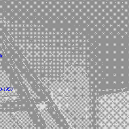
de
20-1950"