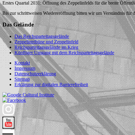
Erstes Quartal 2031: Öffnung des Zeppelinfelds für die breite Öffentli
Bis zur schrittweisen Wiedereröffnung bitten wir um Verständnis für
Das Gelände
Das Reichsparteitagsgelände
Zeppelintribüne und Zeppelinfeld
Reichsparteitagsgelände im Krieg
Künftiger Umgang mit dem Reichsparteitagsgelände
Kontakt
Impressum
Datenschutzerklärung
Sitemap
Erklärung zur digitalen Barrierefreiheit