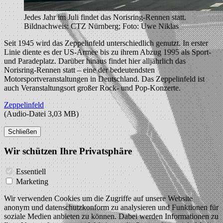
Jedes Jahr im Juli findet das Norisring-Rennen statt.
Bildnachweis: CTZ Nürnberg; Foto: Uwe Niklas
Seit 1945 wird das Zeppelinfeld unterschiedlich genutzt. In erster
Linie diente es der US-Armee bis zu ihrem Abzug 1995 als Sport-
und Paradeplatz. Darüber hinaus findet hier alljährlich das
Norisring-Rennen statt – eine der bedeutendsten
Motorsportveranstaltungen in Deutschland. Das Zeppelinfeld ist
auch Veranstaltungsort großer Rock- und Pop-Konzerte.
Zeppelinfeld
(Audio-Datei 3,03 MB)
Schließen
Wir schützen Ihre Privatsphäre
Essentiell
Marketing
Wir verwenden Cookies um die Zugriffe auf unsere Website
anonym und datenschutzkonform zu analysieren und Funktionen für
soziale Medien anbieten zu können. Dabei werden Informationen zu