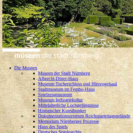
Die Museen
Museen der Stadt Nürnberg
Albrecht-Dürer-Haus
Museum Tucherschloss und Hirsvogelsaal
Stadtmuseum im Fembo-Haus
Spielzeugmuseum
Museum Industriekultur
Mittelalterliche Lochgefängnisse
Historischer Kunstbunker
Dokumentationszentrum Reichsparteitagsgelände
Memorium Nürnberger Prozesse
Haus des Spiels
Deutsches Spielearchiv