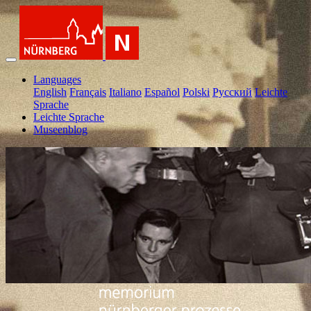
Languages
English
Français
Italiano
Español
Polski
Pусский
Leichte
Sprache
Leichte Sprache
Museenblog