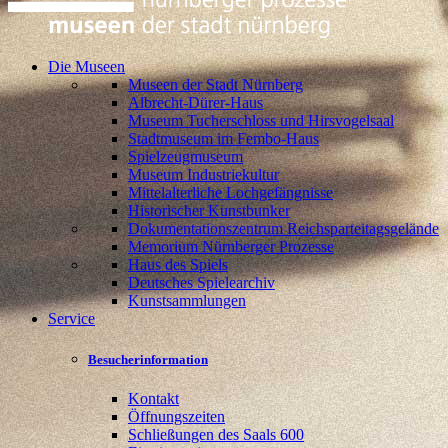
Die Museen
Museen der Stadt Nürnberg
Albrecht-Dürer-Haus
Museum Tucherschloss und Hirsvogelsaal
Stadtmuseum im Fembo-Haus
Spielzeugmuseum
Museum Industriekultur
Mittelalterliche Lochgefängnisse
Historischer Kunstbunker
Dokumentationszentrum Reichsparteitagsgelände
Memorium Nürnberger Prozesse
Haus des Spiels
Deutsches Spielearchiv
Kunstsammlungen
Service
Besucherinformation
Kontakt
Öffnungszeiten
Schließungen des Saals 600