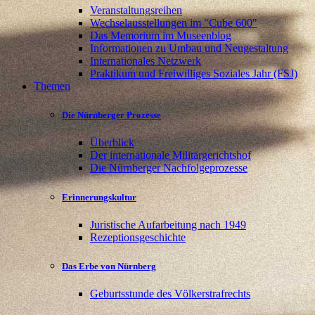
Veranstaltungsreihen
Wechselausstellungen im "Cube 600"
Das Memorium im Museenblog
Informationen zu Umbau und Neugestaltung
Internationales Netzwerk
Praktikum und Freiwilliges Soziales Jahr (FSJ)
Themen
Die Nürnberger Prozesse
Überblick
Der internationale Militärgerichtshof
Die Nürnberger Nachfolgeprozesse
Erinnerungskultur
Juristische Aufarbeitung nach 1949
Rezeptionsgeschichte
Das Erbe von Nürnberg
Geburtsstunde des Völkerstrafrechts