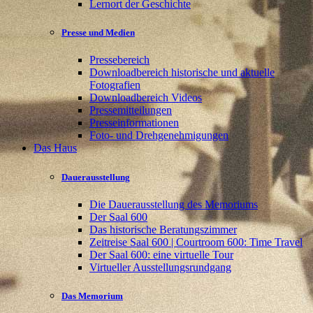
Lernort der Geschichte
Presse und Medien
Pressebereich
Downloadbereich historische und aktuelle
Fotografien
Downloadbereich Videos
Pressemitteilungen
Presseinformationen
Foto- und Drehgenehmigungen
Das Haus
Dauerausstellung
Die Dauerausstellung des Memoriums
Der Saal 600
Das historische Beratungszimmer
Zeitreise Saal 600 | Courtroom 600: Time Travel
Der Saal 600: eine virtuelle Tour
Virtueller Ausstellungsrundgang
Das Memorium