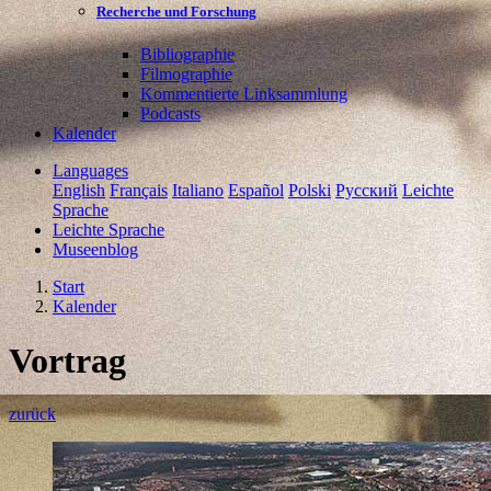
Recherche und Forschung
Bibliographie
Filmographie
Kommentierte Linksammlung
Podcasts
Kalender
Languages
English
Français
Italiano
Español
Polski
Pусский
Leichte
Sprache
Leichte Sprache
Museenblog
Start
Kalender
Vortrag
zurück