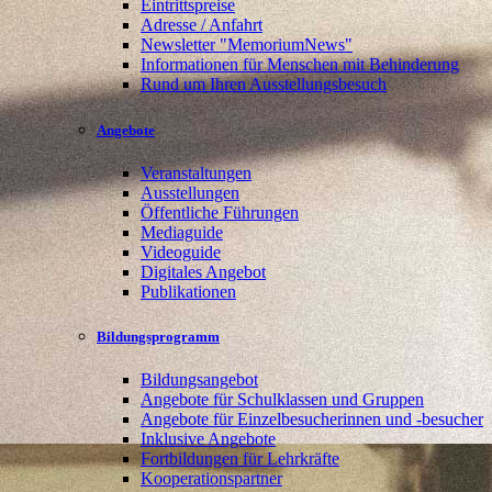
Eintrittspreise
Adresse / Anfahrt
Newsletter "MemoriumNews"
Informationen für Menschen mit Behinderung
Rund um Ihren Ausstellungsbesuch
Angebote
Veranstaltungen
Ausstellungen
Öffentliche Führungen
Mediaguide
Videoguide
Digitales Angebot
Publikationen
Bildungsprogramm
Bildungsangebot
Angebote für Schulklassen und Gruppen
Angebote für Einzelbesucherinnen und -besucher
Inklusive Angebote
Fortbildungen für Lehrkräfte
Kooperationspartner