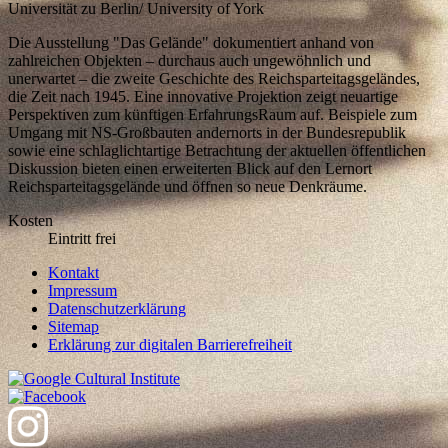
Universität zu Berlin/ University of York
Die Ausstellung "Das Gelände" dokumentiert anhand von
zahlreichen Objekten – durchaus auch ungewöhnlich und
unerwartet – die zweite Geschichte des Reichsparteitagsgeländes,
die Zeit nach 1945. Eine innovative Projektion zeigt neuartige
Perspektiven zum künftigen ErfahrungsRaum auf. Beispiele zum
Umgang mit NS-Großbauten andernorts in der Bundesrepublik
sowie eine schlaglichtartige Betrachtung der aktuellen öffentlichen
Diskussion bieten einen erweiterten Blick auf den Lernort
Reichsparteitagsgelände und öffnen so neue Denkräume.
Kosten
Eintritt frei
Kontakt
Impressum
Datenschutzerklärung
Sitemap
Erklärung zur digitalen Barrierefreiheit