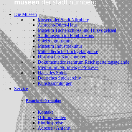
Die Museen
Museen der Stadt Nürnberg
Albrecht-Dürer-Haus
Museum Tucherschloss und Hirsvogelsaal
Stadtmuseum im Fembo-Haus
Spielzeugmuseum
Museum Industriekultur
Mittelalterliche Lochgefängnisse
Historischer Kunstbunker
Dokumentationszentrum Reichsparteitagsgelände
Memorium Nürnberger Prozesse
Haus des Spiels
Deutsches Spielearchiv
Kunstsammlungen
Service
Besucherinformation
Kontakt
Öffnungszeiten
Eintrittspreise
Adresse / Anfahrt