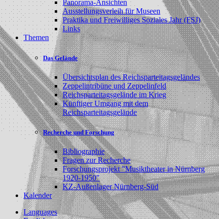
Panorama-Ansichten
Ausstellungsverleih für Museen
Praktika und Freiwilliges Soziales Jahr (FSJ)
Links
Themen
Das Gelände
Übersichtsplan des Reichsparteitagsgeländes
Zeppelintribüne und Zeppelinfeld
Reichsparteitagsgelände im Krieg
Künftiger Umgang mit dem
Reichsparteitagsgelände
Recherche und Forschung
Bibliographie
Fragen zur Recherche
Forschungsprojekt "Musiktheater in Nürnberg
1920-1950"
KZ-Außenlager Nürnberg-Süd
Kalender
Languages