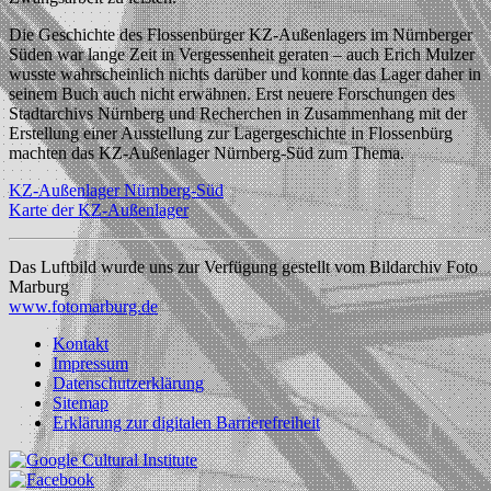
Die Geschichte des Flossenbürger KZ-Außenlagers im Nürnberger
Süden war lange Zeit in Vergessenheit geraten – auch Erich Mulzer
wusste wahrscheinlich nichts darüber und konnte das Lager daher in
seinem Buch auch nicht erwähnen. Erst neuere Forschungen des
Stadtarchivs Nürnberg und Recherchen in Zusammenhang mit der
Erstellung einer Ausstellung zur Lagergeschichte in Flossenbürg
machten das KZ-Außenlager Nürnberg-Süd zum Thema.
KZ-Außenlager Nürnberg-Süd
Karte der KZ-Außenlager
Das Luftbild wurde uns zur Verfügung gestellt vom Bildarchiv Foto
Marburg
www.fotomarburg.de
Kontakt
Impressum
Datenschutzerklärung
Sitemap
Erklärung zur digitalen Barrierefreiheit