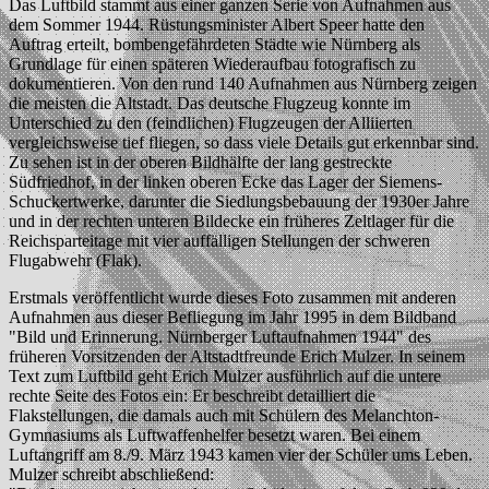
Das Luftbild stammt aus einer ganzen Serie von Aufnahmen aus
dem Sommer 1944. Rüstungsminister Albert Speer hatte den
Auftrag erteilt, bombengefährdeten Städte wie Nürnberg als
Grundlage für einen späteren Wiederaufbau fotografisch zu
dokumentieren. Von den rund 140 Aufnahmen aus Nürnberg zeigen
die meisten die Altstadt. Das deutsche Flugzeug konnte im
Unterschied zu den (feindlichen) Flugzeugen der Alliierten
vergleichsweise tief fliegen, so dass viele Details gut erkennbar sind.
Zu sehen ist in der oberen Bildhälfte der lang gestreckte
Südfriedhof, in der linken oberen Ecke das Lager der Siemens-
Schuckertwerke, darunter die Siedlungsbebauung der 1930er Jahre
und in der rechten unteren Bildecke ein früheres Zeltlager für die
Reichsparteitage mit vier auffälligen Stellungen der schweren
Flugabwehr (Flak).
Erstmals veröffentlicht wurde dieses Foto zusammen mit anderen
Aufnahmen aus dieser Befliegung im Jahr 1995 in dem Bildband
"Bild und Erinnerung. Nürnberger Luftaufnahmen 1944" des
früheren Vorsitzenden der Altstadtfreunde Erich Mulzer. In seinem
Text zum Luftbild geht Erich Mulzer ausführlich auf die untere
rechte Seite des Fotos ein: Er beschreibt detailliert die
Flakstellungen, die damals auch mit Schülern des Melanchton-
Gymnasiums als Luftwaffenhelfer besetzt waren. Bei einem
Luftangriff am 8./9. März 1943 kamen vier der Schüler ums Leben.
Mulzer schreibt abschließend: