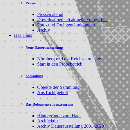
Presse
Pressematerial
Downloadbereich aktuelle Fotografien
Foto- und Drehgenehmigungen
Archiv
Das Haus
Neue Dauerausstellung
Nürnberg und die Reichsparteitage
Start in den Probebetrieb
Sammlung
Objekte der Sammlung
Ans Licht geholt
Das Dokumentationszentrum
Hintergründe zum Haus
Architektur
Archiv Dauerausstellung 2001-2020