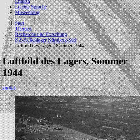
English
Leichte Sprache
Museenblog
Start
Themen
Recherche und Forschung
KZ-Außenlager Nürnberg-Süd
Luftbild des Lagers, Sommer 1944
Luftbild des Lagers, Sommer
1944
zurück