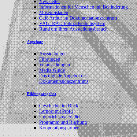
Newsletter
Informationen für Menschen mit Behinderung
Museumsladen
Café Arthur im Dokumentationszentrum
VAG_RAD Fahrradverleihsystem
Rund um Ihren Ausstellungsbesuch
Angebote
Ausstellungen
Führungen
Veranstaltungen
Media-Guide
Das digitale Angebot des
Dokumentationszentrums
Bildungsangebot
Geschichte im Blick
Lernort mit Profil
Unterrichtsmaterialien
Programm und Buchung
Kooperationspartner