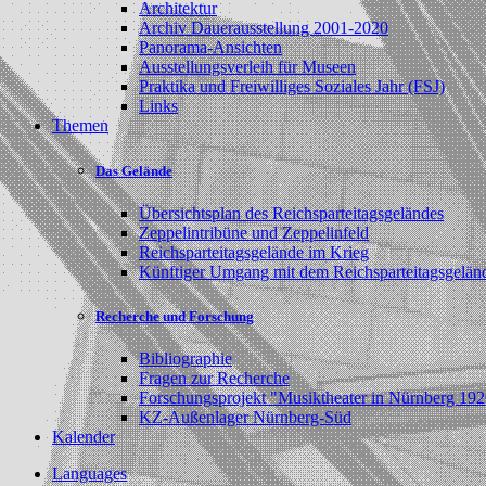
Architektur
Archiv Dauerausstellung 2001-2020
Panorama-Ansichten
Ausstellungsverleih für Museen
Praktika und Freiwilliges Soziales Jahr (FSJ)
Links
Themen
Das Gelände
Übersichtsplan des Reichsparteitagsgeländes
Zeppelintribüne und Zeppelinfeld
Reichsparteitagsgelände im Krieg
Künftiger Umgang mit dem Reichsparteitagsgelän
Recherche und Forschung
Bibliographie
Fragen zur Recherche
Forschungsprojekt "Musiktheater in Nürnberg 19
KZ-Außenlager Nürnberg-Süd
Kalender
Languages