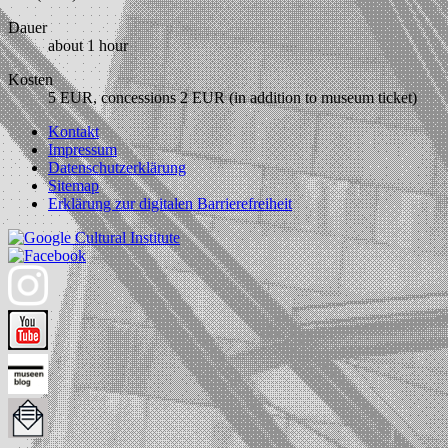
Dauer
about 1 hour
Kosten
5 EUR, concessions 2 EUR (in addition to museum ticket)
Kontakt
Impressum
Datenschutzerklärung
Sitemap
Erklärung zur digitalen Barrierefreiheit