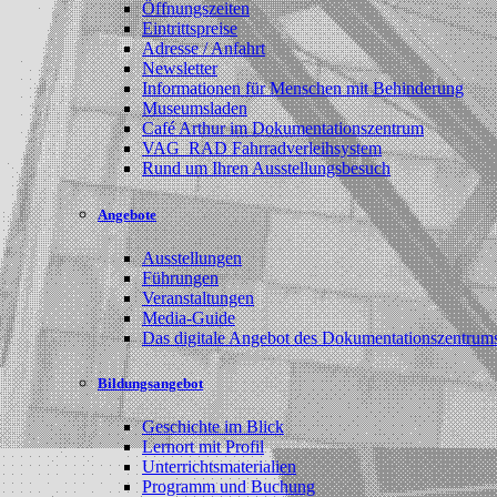
Öffnungszeiten
Eintrittspreise
Adresse / Anfahrt
Newsletter
Informationen für Menschen mit Behinderung
Museumsladen
Café Arthur im Dokumentationszentrum
VAG_RAD Fahrradverleihsystem
Rund um Ihren Ausstellungsbesuch
Angebote
Ausstellungen
Führungen
Veranstaltungen
Media-Guide
Das digitale Angebot des Dokumentationszentrum
Bildungsangebot
Geschichte im Blick
Lernort mit Profil
Unterrichtsmaterialien
Programm und Buchung