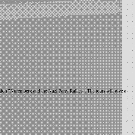
ion "Nuremberg and the Nazi Party Rallies". The tours will give a