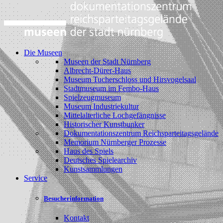
Die Museen
Museen der Stadt Nürnberg
Albrecht-Dürer-Haus
Museum Tucherschloss und Hirsvogelsaal
Stadtmuseum im Fembo-Haus
Spielzeugmuseum
Museum Industriekultur
Mittelalterliche Lochgefängnisse
Historischer Kunstbunker
Dokumentationszentrum Reichsparteitagsgelände
Memorium Nürnberger Prozesse
Haus des Spiels
Deutsches Spielearchiv
Kunstsammlungen
Service
Besucherinformation
Kontakt