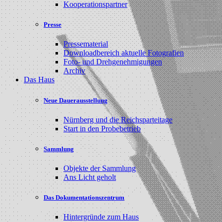
Kooperationspartner
Presse
Pressematerial
Downloadbereich aktuelle Fotografien
Foto- und Drehgenehmigungen
Archiv
Das Haus
Neue Dauerausstellung
Nürnberg und die Reichsparteitage
Start in den Probebetrieb
Sammlung
Objekte der Sammlung
Ans Licht geholt
Das Dokumentationszentrum
Hintergründe zum Haus