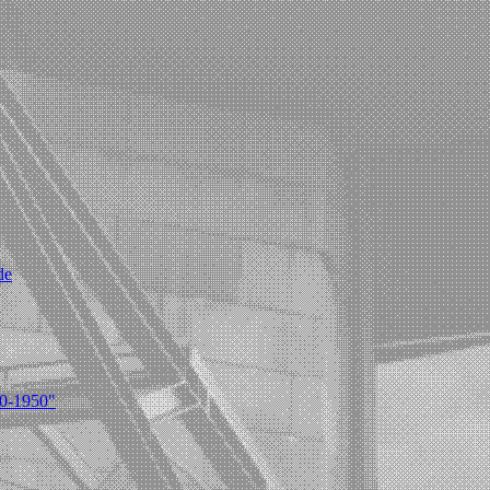
de
20-1950"