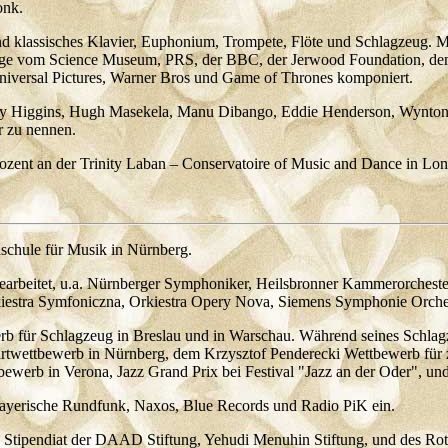
onk.
ind klassisches Klavier, Euphonium, Trompete, Flöte und Schlagzeug. 
ge vom Science Museum, PRS, der BBC, der Jerwood Foundation, dem 
niversal Pictures, Warner Bros und Game of Thrones komponiert.
illy Higgins, Hugh Masekela, Manu Dibango, Eddie Henderson, Wynton
r zu nennen.
Dozent an der Trinity Laban – Conservatoire of Music and Dance in Lo
hschule für Musik in Nürnberg.
rn gearbeitet, u.a. Nürnberger Symphoniker, Heilsbronner Kammerorche
kiestra Symfoniczna, Orkiestra Opery Nova, Siemens Symphonie Orche
 für Schlagzeug in Breslau und in Warschau. Während seines Schlagz
rtwettbewerb in Nürnberg, dem Krzysztof Penderecki Wettbewerb für 
erb in Verona, Jazz Grand Prix bei Festival "Jazz an der Oder", und
n Bayerische Rundfunk, Naxos, Blue Records und Radio PiK ein.
 Stipendiat der DAAD Stiftung, Yehudi Menuhin Stiftung, und des Rot