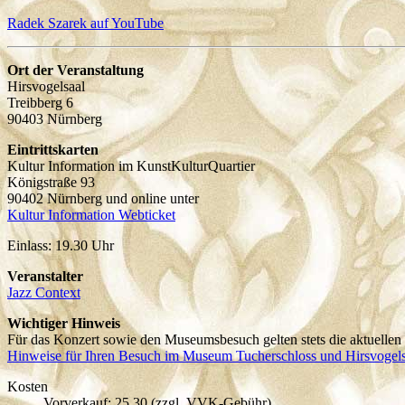
Radek Szarek auf YouTube
Ort der Veranstaltung
Hirsvogelsaal
Treibberg 6
90403 Nürnberg
Eintrittskarten
Kultur Information im KunstKulturQuartier
Königstraße 93
90402 Nürnberg und online unter
Kultur Information Webticket
Einlass: 19.30 Uhr
Veranstalter
Jazz Context
Wichtiger Hinweis
Für das Konzert sowie den Museumsbesuch gelten stets die aktuellen
Hinweise für Ihren Besuch im Museum Tucherschloss und Hirsvogels
Kosten
Vorverkauf: 25,30 (zzgl. VVK-Gebühr)