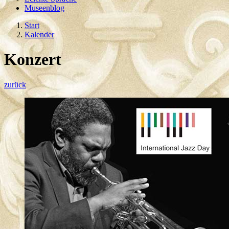
Museenblog
Start
Kalender
Konzert
zurück