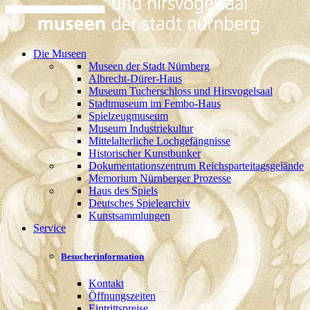
Die Museen
Museen der Stadt Nürnberg
Albrecht-Dürer-Haus
Museum Tucherschloss und Hirsvogelsaal
Stadtmuseum im Fembo-Haus
Spielzeugmuseum
Museum Industriekultur
Mittelalterliche Lochgefängnisse
Historischer Kunstbunker
Dokumentationszentrum Reichsparteitagsgelände
Memorium Nürnberger Prozesse
Haus des Spiels
Deutsches Spielearchiv
Kunstsammlungen
Service
Besucherinformation
Kontakt
Öffnungszeiten
Eintrittspreise