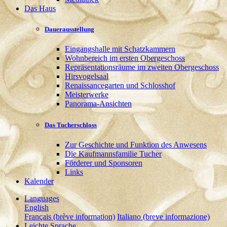
Das Haus
Dauerausstellung
Eingangshalle mit Schatzkammern
Wohnbereich im ersten Obergeschoss
Repräsentationsräume im zweiten Obergeschoss
Hirsvogelsaal
Renaissancegarten und Schlosshof
Meisterwerke
Panorama-Ansichten
Das Tucherschloss
Zur Geschichte und Funktion des Anwesens
Die Kaufmannsfamilie Tucher
Förderer und Sponsoren
Links
Kalender
Languages
English
Français (brève information)
Italiano (breve informazione)
Leichte Sprache