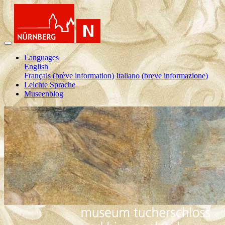
Languages
English
Français (brève information)
Italiano (breve informazione)
Leichte Sprache
Museenblog