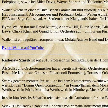
Polyphonie, sowie bei Miles Davis, Wayne Shorter und Thelonius M
Wallen wuchs in einer musikalischen Familie auf und studierte als K
Hauptinstrument. Als Komposer und Produzent bekam Wallen Aufträ
FIFA und Sage Gateshead. Außerdem hat er Klanglandschaften für U
Byron Wallen trat mit David Murray, Andrew Hill, Butch Morris, B
Laws, Chaka Khan and Grand Union Orchestra auf – um nur ein Paa
Wallen ist ein regulärer Trompeter in u.a. Mulatu Astatke Band und 
Byron Wallen auf YouTube
Radoslaw Szarek
ist seit 2013 Professor für Schlagzeug an der Hoc
Als Solist und Orchestermusiker hat er bereits mit vielen Orcheste
Ensemble Kontraste, Orkiestra Filharmonii Pomorskiej, Torunska Or
Szarek gewann mehrere Preise, u.a.: bei dem Kammermusikwettbewerb
wie z.B. den "Drums Open Competition" in Fermo/Italien, dem Moza
Wettbewerb in Fürth, Marimba Wettbewerb in Nürnberg, Musik Wettbew
In sein künslerischs Schaffen reien sich u.a. die Aufnahmen für de
Seit 2011 ist Radek Szarek ein Endorser von Yamaha Instruments und