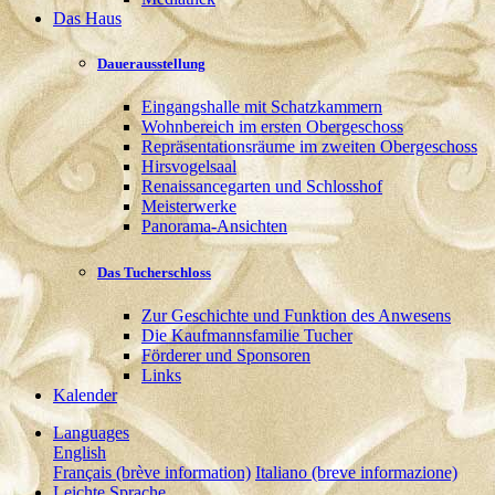
Das Haus
Dauerausstellung
Eingangshalle mit Schatzkammern
Wohnbereich im ersten Obergeschoss
Repräsentationsräume im zweiten Obergeschoss
Hirsvogelsaal
Renaissancegarten und Schlosshof
Meisterwerke
Panorama-Ansichten
Das Tucherschloss
Zur Geschichte und Funktion des Anwesens
Die Kaufmannsfamilie Tucher
Förderer und Sponsoren
Links
Kalender
Languages
English
Français (brève information)
Italiano (breve informazione)
Leichte Sprache