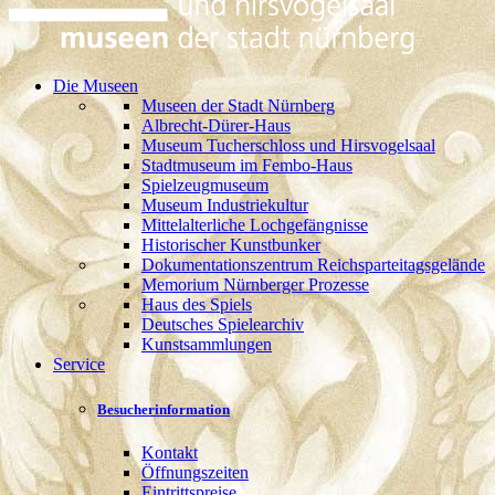
Die Museen
Museen der Stadt Nürnberg
Albrecht-Dürer-Haus
Museum Tucherschloss und Hirsvogelsaal
Stadtmuseum im Fembo-Haus
Spielzeugmuseum
Museum Industriekultur
Mittelalterliche Lochgefängnisse
Historischer Kunstbunker
Dokumentationszentrum Reichsparteitagsgelände
Memorium Nürnberger Prozesse
Haus des Spiels
Deutsches Spielearchiv
Kunstsammlungen
Service
Besucherinformation
Kontakt
Öffnungszeiten
Eintrittspreise