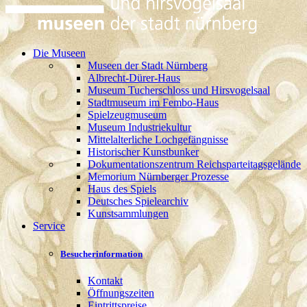
Die Museen
Museen der Stadt Nürnberg
Albrecht-Dürer-Haus
Museum Tucherschloss und Hirsvogelsaal
Stadtmuseum im Fembo-Haus
Spielzeugmuseum
Museum Industriekultur
Mittelalterliche Lochgefängnisse
Historischer Kunstbunker
Dokumentationszentrum Reichsparteitagsgelände
Memorium Nürnberger Prozesse
Haus des Spiels
Deutsches Spielearchiv
Kunstsammlungen
Service
Besucherinformation
Kontakt
Öffnungszeiten
Eintrittspreise