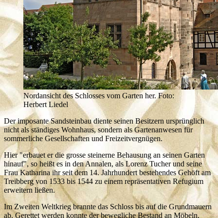
Nordansicht des Schlosses vom Garten her. Foto:
Herbert Liedel
Der imposante Sandsteinbau diente seinen Besitzern ursprünglich
nicht als ständiges Wohnhaus, sondern als Gartenanwesen für
sommerliche Gesellschaften und Freizeitvergnügen.
Hier "erbauet er die grosse steinerne Behausung an seinen Garten
hinauf", so heißt es in den Annalen, als Lorenz Tucher und seine
Frau Katharina ihr seit dem 14. Jahrhundert bestehendes Gehöft am
Treibberg von 1533 bis 1544 zu einem repräsentativen Refugium
erweitern ließen.
Im Zweiten Weltkrieg brannte das Schloss bis auf die Grundmauern
ab. Gerettet werden konnte der bewegliche Bestand an Möbeln,