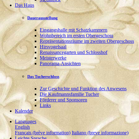
Das Haus
Dauerausstellung
Eingangshalle mit Schatzkammern
Wohnbereich im ersten Obergeschoss
Repräsentationsräume im zweiten Obergeschoss
Hirsvogelsaal
Renaissancegarten und Schlosshof
Meisterwerke
Panorama-Ansichten
Das Tucherschloss
Zur Geschichte und Funktion des Anwesens
Die Kaufmannsfamilie Tucher
Förderer und Sponsoren
Links
Kalender
Languages
English
Français (brève information)
Italiano (breve informazione)
Leichte Sprache