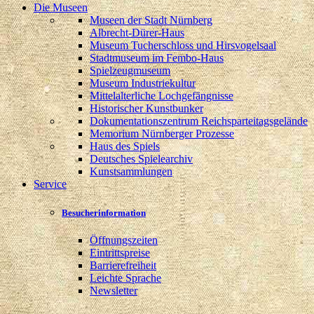
Die Museen
Museen der Stadt Nürnberg
Albrecht-Dürer-Haus
Museum Tucherschloss und Hirsvogelsaal
Stadtmuseum im Fembo-Haus
Spielzeugmuseum
Museum Industriekultur
Mittelalterliche Lochgefängnisse
Historischer Kunstbunker
Dokumentationszentrum Reichsparteitagsgelände
Memorium Nürnberger Prozesse
Haus des Spiels
Deutsches Spielearchiv
Kunstsammlungen
Service
Besucherinformation
Öffnungszeiten
Eintrittspreise
Barrierefreiheit
Leichte Sprache
Newsletter