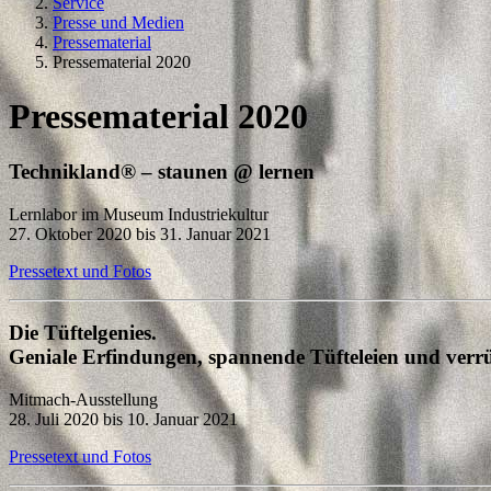
Service
Presse und Medien
Pressematerial
Pressematerial 2020
Pressematerial 2020
Technikland® – staunen @ lernen
Lernlabor im Museum Industriekultur
27. Oktober 2020 bis 31. Januar 2021
Pressetext und Fotos
Die Tüftelgenies.
Geniale Erfindungen, spannende Tüfteleien und verrüc
Mitmach-Ausstellung
28. Juli 2020 bis 10. Januar 2021
Pressetext und Fotos