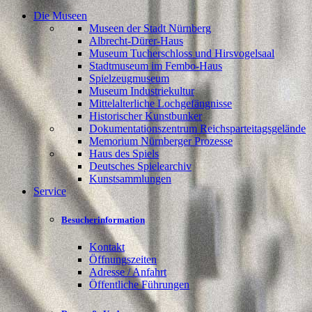
Die Museen
Museen der Stadt Nürnberg
Albrecht-Dürer-Haus
Museum Tucherschloss und Hirsvogelsaal
Stadtmuseum im Fembo-Haus
Spielzeugmuseum
Museum Industriekultur
Mittelalterliche Lochgefängnisse
Historischer Kunstbunker
Dokumentationszentrum Reichsparteitagsgelände
Memorium Nürnberger Prozesse
Haus des Spiels
Deutsches Spielearchiv
Kunstsammlungen
Service
Besucherinformation
Kontakt
Öffnungszeiten
Adresse / Anfahrt
Öffentliche Führungen