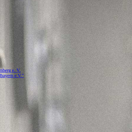
nberg e. V.
bayern e.V."