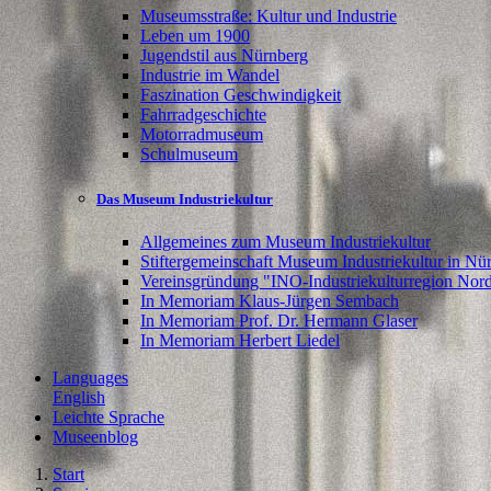
Museumsstraße: Kultur und Industrie
Leben um 1900
Jugendstil aus Nürnberg
Industrie im Wandel
Faszination Geschwindigkeit
Fahrradgeschichte
Motorradmuseum
Schulmuseum
Das Museum Industriekultur
Allgemeines zum Museum Industriekultur
Stiftergemeinschaft Museum Industriekultur in Nür
Vereinsgründung "INO-Industriekulturregion Nord
In Memoriam Klaus-Jürgen Sembach
In Memoriam Prof. Dr. Hermann Glaser
In Memoriam Herbert Liedel
Languages
English
Leichte Sprache
Museenblog
Start