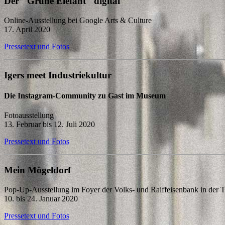
Der "Grüne Elefant" digital
Online-Ausstellung bei Google Arts & Culture
17. April 2020
Pressetext und Fotos
Igers meet Industriekultur
Die Instagram-Community zu Gast im Museum
Fotoausstellung
13. Februar bis 12. Juli 2020
Pressetext und Fotos
Mein Mögeldorf
Pop-Up-Ausstellung im Foyer der Volks- und Raiffeisenbank in der T
10. bis 24. Januar 2020
Pressetext und Fotos