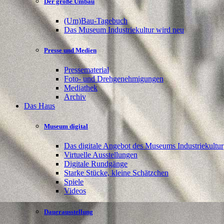
Der große Umbau
(Um)Bau-Tagebuch
Das Museum Industriekultur wird neu
Presse und Medien
Pressematerial
Foto- und Drehgenehmigungen
Mediathek
Archiv
Das Haus
Museum digital
Das digitale Angebot des Museums Industriekultur
Virtuelle Ausstellungen
Digitale Rundgänge
Starke Stücke, kleine Schätzchen
Spiele
Videos
Dauerausstellung