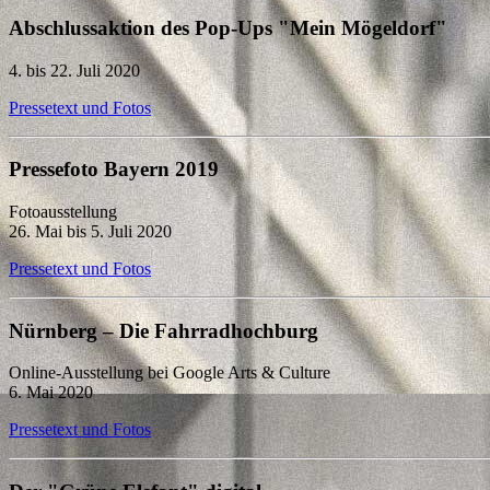
Abschlussaktion des Pop-Ups "Mein Mögeldorf"
4. bis 22. Juli 2020
Pressetext und Fotos
Pressefoto Bayern 2019
Fotoausstellung
26. Mai bis 5. Juli 2020
Pressetext und Fotos
Nürnberg – Die Fahrradhochburg
Online-Ausstellung bei Google Arts & Culture
6. Mai 2020
Pressetext und Fotos