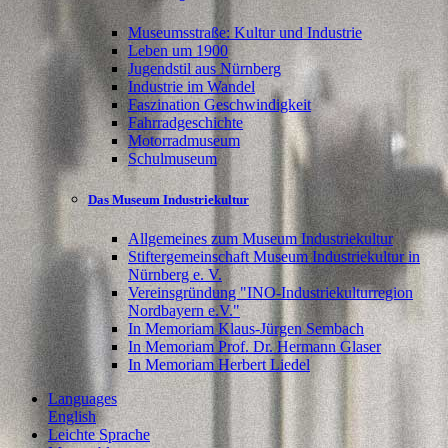
Museumsstraße: Kultur und Industrie
Leben um 1900
Jugendstil aus Nürnberg
Industrie im Wandel
Faszination Geschwindigkeit
Fahrradgeschichte
Motorradmuseum
Schulmuseum
Das Museum Industriekultur
Allgemeines zum Museum Industriekultur
Stiftergemeinschaft Museum Industriekultur in
Nürnberg e. V.
Vereinsgründung "INO-Industriekulturregion
Nordbayern e.V."
In Memoriam Klaus-Jürgen Sembach
In Memoriam Prof. Dr. Hermann Glaser
In Memoriam Herbert Liedel
Languages
English
Leichte Sprache