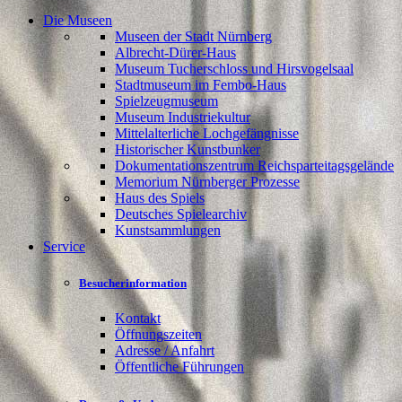
Die Museen
Museen der Stadt Nürnberg
Albrecht-Dürer-Haus
Museum Tucherschloss und Hirsvogelsaal
Stadtmuseum im Fembo-Haus
Spielzeugmuseum
Museum Industriekultur
Mittelalterliche Lochgefängnisse
Historischer Kunstbunker
Dokumentationszentrum Reichsparteitagsgelände
Memorium Nürnberger Prozesse
Haus des Spiels
Deutsches Spielearchiv
Kunstsammlungen
Service
Besucherinformation
Kontakt
Öffnungszeiten
Adresse / Anfahrt
Öffentliche Führungen