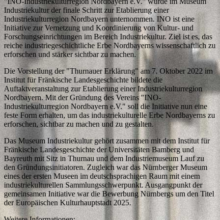
"INO-Industriekulturregion Nordbayern e.V." wurde im Museum
Industriekultur der finale Schritt zur Etablierung einer
Industriekulturregion Nordbayern unternommen. INO ist eine
Initiative zur Vernetzung und Koordinierung von Kultur- und
Forschungseinrichtungen im Bereich Industriekultur. Ziel ist es, das
reiche industriegeschichtliche Erbe Nordbayerns wissenschaftlich zu
erforschen und stärker sichtbar zu machen.
Die Vorstellung der "Thurnauer Erklärung" am 7. Oktober 2022 im
Institut für Fränkische Landesgeschichte bildete die
Auftaktveranstaltung zur Etablierung einer Industriekulturregion
Nordbayern. Mit der Gründung des Vereins "INO-
Industriekulturregion Nordbayern e.V." soll die Initiative nun eine
feste Form erhalten, um das industriekulturelle Erbe Nordbayerns zu
erforschen, sichtbar zu machen und zu gestalten.
Das Museum Industriekultur gehört zusammen mit dem Institut für
Fränkische Landesgeschichte der Universitäten Bamberg und
Bayreuth mit Sitz in Thurnau und dem Industriemuseum Lauf zu
den Gründungsinitiatoren. Zugleich war das Nürnberger Museum
eines der ersten Museen im deutschsprachigen Raum mit einem
industriekulturellen Sammlungsschwerpunkt. Ausgangpunkt der
gemeinsamen Initiative war die Bewerbung Nürnbergs um den Titel
der Europäischen Kulturhauptstadt 2025.
Weitere Informationen: