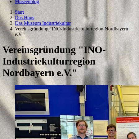
Museenblog
Start
Das Haus
Das Museum Industriekultur
Vereinsgründung "INO-Industriekulturregion Nordbayern
e.V."
Vereinsgründung "INO-
Industriekulturregion
Nordbayern e.V."