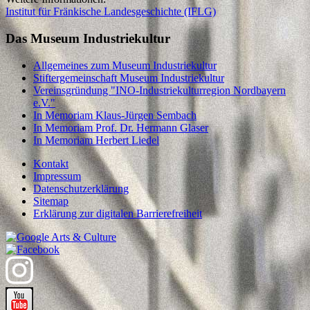
Institut für Fränkische Landesgeschichte (IFLG)
Das Museum Industriekultur
Allgemeines zum Museum Industriekultur
Stiftergemeinschaft Museum Industriekultur
Vereinsgründung "INO-Industriekulturregion Nordbayern
e.V."
In Memoriam Klaus-Jürgen Sembach
In Memoriam Prof. Dr. Hermann Glaser
In Memoriam Herbert Liedel
Kontakt
Impressum
Datenschutzerklärung
Sitemap
Erklärung zur digitalen Barrierefreiheit