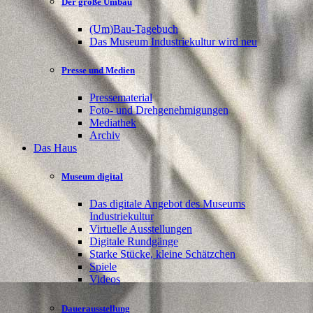
Der große Umbau
(Um)Bau-Tagebuch
Das Museum Industriekultur wird neu
Presse und Medien
Pressematerial
Foto- und Drehgenehmigungen
Mediathek
Archiv
Das Haus
Museum digital
Das digitale Angebot des Museums
Industriekultur
Virtuelle Ausstellungen
Digitale Rundgänge
Starke Stücke, kleine Schätzchen
Spiele
Videos
Dauerausstellung