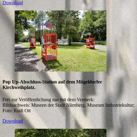
Download
Pop Up-Abschluss-Station auf dem Mögeldorfer
Kirchweihplatz.
Frei zur Veröffentlichung nur mit dem Vermerk:
Bildnachweis: Museen der Stadt Nürnberg, Museum Industriekultur;
Foto: Rudi Ott
Download