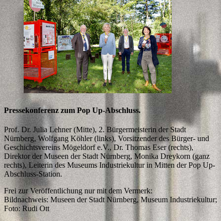
Pressekonferenz zum Pop Up-Abschluss.
Prof. Dr. Julia Lehner (Mitte), 2. Bürgermeisterin der Stadt
Nürnberg, Wolfgang Köhler (links), Vorsitzender des Bürger- und
Geschichtsvereins Mögeldorf e.V., Dr. Thomas Eser (rechts),
Direktor der Museen der Stadt Nürnberg, Monika Dreykorn (ganz
rechts), Leiterin des Museums Industriekultur in Mitten der Pop Up-
Abschluss-Station.
Frei zur Veröffentlichung nur mit dem Vermerk:
Bildnachweis: Museen der Stadt Nürnberg, Museum Industriekultur;
Foto: Rudi Ott