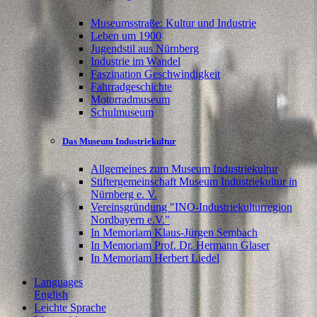
Museumsstraße: Kultur und Industrie
Leben um 1900
Jugendstil aus Nürnberg
Industrie im Wandel
Faszination Geschwindigkeit
Fahrradgeschichte
Motorradmuseum
Schulmuseum
Das Museum Industriekultur
Allgemeines zum Museum Industriekultur
Stiftergemeinschaft Museum Industriekultur in
Nürnberg e. V.
Vereinsgründung "INO-Industriekulturregion
Nordbayern e.V."
In Memoriam Klaus-Jürgen Sembach
In Memoriam Prof. Dr. Hermann Glaser
In Memoriam Herbert Liedel
Languages
English
Leichte Sprache