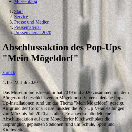
Museenblog
Start
Service
Presse und Medien
Pressematerial
Pressematerial 2020
Abschlussaktion des Pop-Ups
"Mein Mögeldorf"
zurück
4. bis 22. Juli 2020
Das Museum Industriekultur hat 2019 und 2020 zusammen mit dem
Bürger- und Geschichtsverein Mögeldorf e.V. verschiedene Pop-
Up-Installationen rund um das Thema "Mein Mögeldorf" gezeigt.
Aufgrund der Corona-Krise mussten die Pop-Up-Veranstaltungen
von März bis Juli 2020 ausfallen. Ersatzweise bündelt eine
Abschlussaktion auf dem Mögeldorfer Kirchweihplatz die
ursprünglich geplanten Stationen rund um Schule, Sport und
Kirchweih.