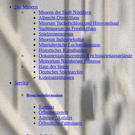
Die Museen
Museen der Stadt Nürnberg
Albrecht-Dürer-Haus
Museum Tucherschloss und Hirsvogelsaal
Stadtmuseum im Fembo-Haus
Spielzeugmuseum
Museum Industriekultur
Mittelalterliche Lochgefängnisse
Historischer Kunstbunker
Dokumentationszentrum Reichsparteitagsgelände
Memorium Nürnberger Prozesse
Haus des Spiels
Deutsches Spielearchiv
Kunstsammlungen
Service
Besucherinformation
Kontakt
Öffnungszeiten
Adresse / Anfahrt
Öffentliche Führungen