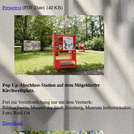
Pressetext
(PDF-Datei 140 KB)
Pop Up-Abschluss-Station auf dem Mögeldorfer
Kirchweihplatz.
Frei zur Veröffentlichung nur mit dem Vermerk:
Bildnachweis: Museen der Stadt Nürnberg, Museum Industriekultur;
Foto: Rudi Ott
Download