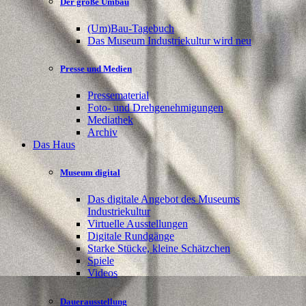
Der große Umbau
(Um)Bau-Tagebuch
Das Museum Industriekultur wird neu
Presse und Medien
Pressematerial
Foto- und Drehgenehmigungen
Mediathek
Archiv
Das Haus
Museum digital
Das digitale Angebot des Museums
Industriekultur
Virtuelle Ausstellungen
Digitale Rundgänge
Starke Stücke, kleine Schätzchen
Spiele
Videos
Dauerausstellung