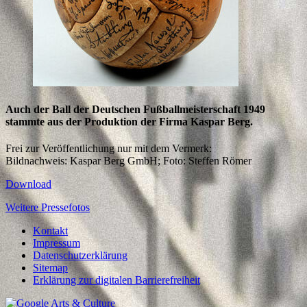
Auch der Ball der Deutschen Fußballmeisterschaft 1949
stammte aus der Produktion der Firma Kaspar Berg.
Frei zur Veröffentlichung nur mit dem Vermerk:
Bildnachweis: Kaspar Berg GmbH; Foto: Steffen Römer
Download
Weitere Pressefotos
Kontakt
Impressum
Datenschutzerklärung
Sitemap
Erklärung zur digitalen Barrierefreiheit