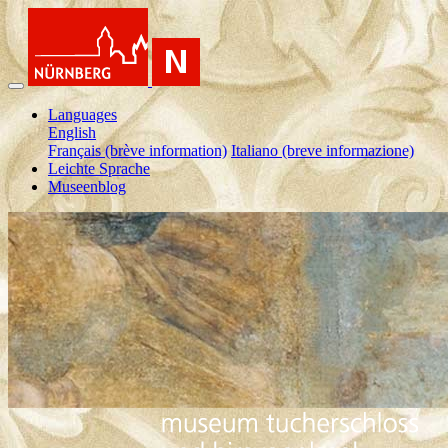
Languages
English
Français (brève information)
Italiano (breve informazione)
Leichte Sprache
Museenblog