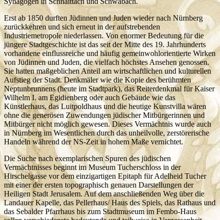
Synagogen in Schnaittach und Schwabach.
Erst ab 1850 durften Jüdinnen und Juden wieder nach Nürnberg
zurückkehren und sich erneut in der aufstrebenden
Industriemetropole niederlassen. Von enormer Bedeutung für die
jüngere Stadtgeschichte ist das seit der Mitte des 19. Jahrhunderts
vorhandene einflussreiche und häufig gemeinwohlorientierte Wirken
von Jüdinnen und Juden, die vielfach höchstes Ansehen genossen.
Sie hatten maßgeblichen Anteil am wirtschaftlichen und kulturellen
Aufstieg der Stadt. Denkmäler wie die Kopie des berühmten
Neptunbrunnens (heute im Stadtpark), das Reiterdenkmal für Kaiser
Wilhelm I. am Egidienberg oder auch Gebäude wie das
Künstlerhaus, das Luitpoldhaus und die heutige Kunstvilla wären
ohne die generösen Zuwendungen jüdischer Mitbürgerinnen und
Mitbürger nicht möglich gewesen. Dieses Vermächtnis wurde auch
in Nürnberg im Wesentlichen durch das unheilvolle, zerstörerische
Handeln während der NS-Zeit in hohem Maße vernichtet.
Die Suche nach exemplarischen Spuren des jüdischen
Vermächtnisses beginnt im Museum Tucherschloss in der
Hirschelgasse vor dem einzigartigen Epitaph für Adelheid Tucher
mit einer der ersten topographisch genauen Darstellungen der
Heiligen Stadt Jerusalem. Auf dem anschließenden Weg über die
Landauer Kapelle, das Pellerhaus/ Haus des Spiels, das Rathaus und
das Sebalder Pfarrhaus bis zum Stadtmuseum im Fembo-Haus