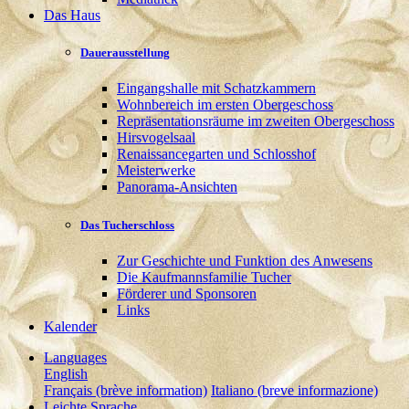
Das Haus
Dauerausstellung
Eingangshalle mit Schatzkammern
Wohnbereich im ersten Obergeschoss
Repräsentationsräume im zweiten Obergeschoss
Hirsvogelsaal
Renaissancegarten und Schlosshof
Meisterwerke
Panorama-Ansichten
Das Tucherschloss
Zur Geschichte und Funktion des Anwesens
Die Kaufmannsfamilie Tucher
Förderer und Sponsoren
Links
Kalender
Languages
English
Français (brève information)
Italiano (breve informazione)
Leichte Sprache