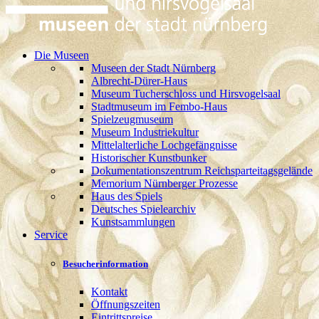
Die Museen
Museen der Stadt Nürnberg
Albrecht-Dürer-Haus
Museum Tucherschloss und Hirsvogelsaal
Stadtmuseum im Fembo-Haus
Spielzeugmuseum
Museum Industriekultur
Mittelalterliche Lochgefängnisse
Historischer Kunstbunker
Dokumentationszentrum Reichsparteitagsgelände
Memorium Nürnberger Prozesse
Haus des Spiels
Deutsches Spielearchiv
Kunstsammlungen
Service
Besucherinformation
Kontakt
Öffnungszeiten
Eintrittspreise