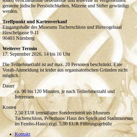
sollen verschiedenste bedeutende und teilweise in Vergessenheit
geratene jüdische Persönlichkeiten, Mäzene und Stifter gewürdigt
werden.
Treffpunkt und Kartenverkauf
Eingangshalle des Museums Tucherschloss und Hirsvogelsaal
Hirschelgasse 9-11
90403 Nürnberg
Weiterer Termin
17. September 2026, 14 bis 16 Uhr
Die Teilnehmerzahl ist auf max. 20 Personen beschränkt. Eine
Vorab-Anmeldung ist leider aus organisatorischen Gründen nicht
möglich.
Dauer
ca. 90 bis 120 Minuten, je nach Teilnehmerzahl und
Interessen
Kosten
2,50 EUR (ermäßigter Sondereintritt ins Museum
Tucherschloss, Pellerhaus/ Haus des Spiels und Stadtmuseum
im Fembo-Haus) zzgl. 5,00 EUR Führungsgebühr
Kontakt