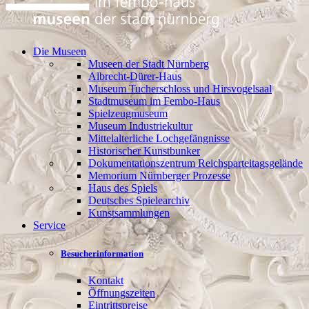
Die Museen
Museen der Stadt Nürnberg
Albrecht-Dürer-Haus
Museum Tucherschloss und Hirsvogelsaal
Stadtmuseum im Fembo-Haus
Spielzeugmuseum
Museum Industriekultur
Mittelalterliche Lochgefängnisse
Historischer Kunstbunker
Dokumentationszentrum Reichsparteitagsgelände
Memorium Nürnberger Prozesse
Haus des Spiels
Deutsches Spielearchiv
Kunstsammlungen
Service
Besucherinformation
Kontakt
Öffnungszeiten
Eintrittspreise