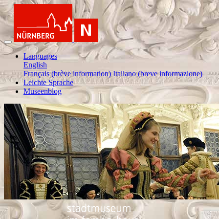
Languages
English
Français (brève information)
Italiano (breve informazione)
Leichte Sprache
Museenblog