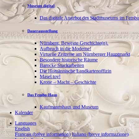
Museum digital
Das digitale Angebot des Stadtmuseums im Femb
Dauerausstellung
Nürnberg. Bewegte Geschichte(n).
Aufbruch in die Moderne!
Virtuelle Zeitreise am Nürnberger Hauptmarkt
Besondere historische Räume
Barocke Stuckarbeiten
Die Homännische Landkartenoffizin
Masel tov!
Krone – Macht – Geschichte
Das Fembo-Haus
Kaufmannshaus und Museum
Kalender
Languages
English
Français (brève information)
Italiano (breve informazione)