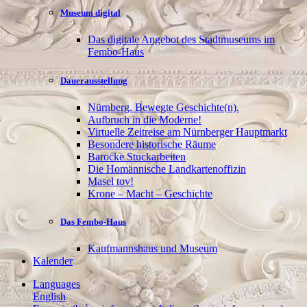
Museum digital
Das digitale Angebot des Stadtmuseums im
Fembo-Haus
Dauerausstellung
Nürnberg. Bewegte Geschichte(n).
Aufbruch in die Moderne!
Virtuelle Zeitreise am Nürnberger Hauptmarkt
Besondere historische Räume
Barocke Stuckarbeiten
Die Homännische Landkartenoffizin
Masel tov!
Krone – Macht – Geschichte
Das Fembo-Haus
Kaufmannshaus und Museum
Kalender
Languages
English