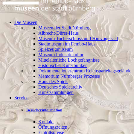
Die Museen
Museen der Stadt Nürnberg
Albrecht-Dürer-Haus
Museum Tucherschloss und Hirsvogelsaal
Stadtmuseum im Fembo-Haus
Spielzeugmuseum
Museum Industriekultur
Mittelalterliche Lochgefängnisse
Historischer Kunstbunker
Dokumentationszentrum Reichsparteitagsgelände
Memorium Nürnberger Prozesse
Haus des Spiels
Deutsches Spielearchiv
Kunstsammlungen
Service
Besucherinformation
Kontakt
Öffnungszeiten
Eintrittspreise