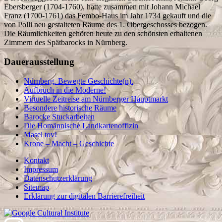
Ebersberger (1704-1760), hatte zusammen mit Johann Michael
Franz (1700-1761) das Fembo-Haus im Jahr 1734 gekauft und die
von Polli neu gestalteten Räume des 1. Obergeschosses bezogen.
Die Räumlichkeiten gehören heute zu den schönsten erhaltenen
Zimmern des Spätbarocks in Nürnberg.
Dauerausstellung
Nürnberg. Bewegte Geschichte(n).
Aufbruch in die Moderne!
Virtuelle Zeitreise am Nürnberger Hauptmarkt
Besondere historische Räume
Barocke Stuckarbeiten
Die Homännische Landkartenoffizin
Masel tov!
Krone – Macht – Geschichte
Kontakt
Impressum
Datenschutzerklärung
Sitemap
Erklärung zur digitalen Barrierefreiheit