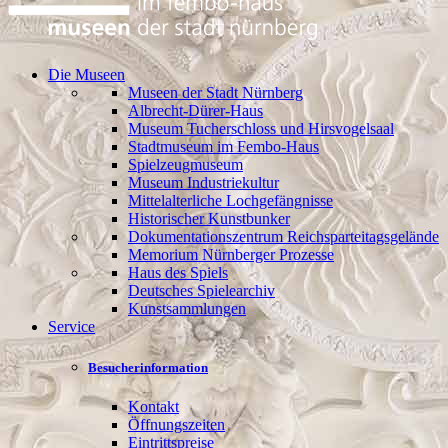
Die Museen
Museen der Stadt Nürnberg
Albrecht-Dürer-Haus
Museum Tucherschloss und Hirsvogelsaal
Stadtmuseum im Fembo-Haus
Spielzeugmuseum
Museum Industriekultur
Mittelalterliche Lochgefängnisse
Historischer Kunstbunker
Dokumentationszentrum Reichsparteitagsgelände
Memorium Nürnberger Prozesse
Haus des Spiels
Deutsches Spielearchiv
Kunstsammlungen
Service
Besucherinformation
Kontakt
Öffnungszeiten
Eintrittspreise