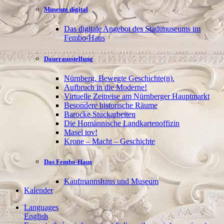
Museum digital
Das digitale Angebot des Stadtmuseums im
Fembo-Haus
Dauerausstellung
Nürnberg. Bewegte Geschichte(n).
Aufbruch in die Moderne!
Virtuelle Zeitreise am Nürnberger Hauptmarkt
Besondere historische Räume
Barocke Stuckarbeiten
Die Homännische Landkartenoffizin
Masel tov!
Krone – Macht – Geschichte
Das Fembo-Haus
Kaufmannshaus und Museum
Kalender
Languages
English