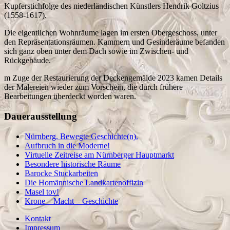
Kupferstichfolge des niederländischen Künstlers Hendrik Goltzius
(1558-1617).
Die eigentlichen Wohnräume lagen im ersten Obergeschoss, unter
den Repräsentationsräumen. Kammern und Gesinderäume befanden
sich ganz oben unter dem Dach sowie im Zwischen- und
Rückgebäude.
m Zuge der Restaurierung der Deckengemälde 2023 kamen Details
der Malereien wieder zum Vorschein, die durch frühere
Bearbeitungen überdeckt worden waren.
Dauerausstellung
Nürnberg. Bewegte Geschichte(n).
Aufbruch in die Moderne!
Virtuelle Zeitreise am Nürnberger Hauptmarkt
Besondere historische Räume
Barocke Stuckarbeiten
Die Homännische Landkartenoffizin
Masel tov!
Krone – Macht – Geschichte
Kontakt
Impressum