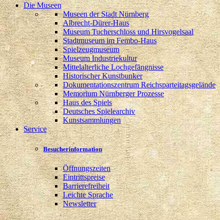
Die Museen
Museen der Stadt Nürnberg
Albrecht-Dürer-Haus
Museum Tucherschloss und Hirsvogelsaal
Stadtmuseum im Fembo-Haus
Spielzeugmuseum
Museum Industriekultur
Mittelalterliche Lochgefängnisse
Historischer Kunstbunker
Dokumentationszentrum Reichsparteitagsgelände
Memorium Nürnberger Prozesse
Haus des Spiels
Deutsches Spielearchiv
Kunstsammlungen
Service
Besucherinformation
Öffnungszeiten
Eintrittspreise
Barrierefreiheit
Leichte Sprache
Newsletter