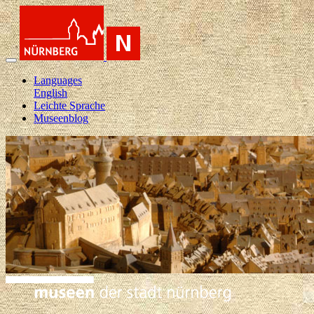
Languages
English
Leichte Sprache
Museenblog