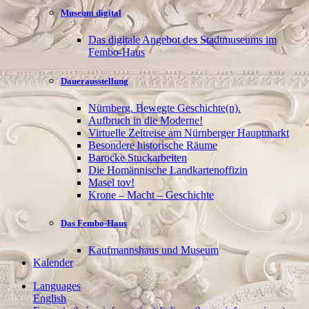
Museum digital
Das digitale Angebot des Stadtmuseums im
Fembo-Haus
Dauerausstellung
Nürnberg. Bewegte Geschichte(n).
Aufbruch in die Moderne!
Virtuelle Zeitreise am Nürnberger Hauptmarkt
Besondere historische Räume
Barocke Stuckarbeiten
Die Homännische Landkartenoffizin
Masel tov!
Krone – Macht – Geschichte
Das Fembo-Haus
Kaufmannshaus und Museum
Kalender
Languages
English