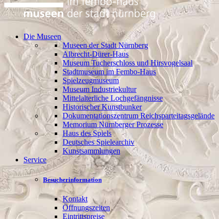
Die Museen
Museen der Stadt Nürnberg
Albrecht-Dürer-Haus
Museum Tucherschloss und Hirsvogelsaal
Stadtmuseum im Fembo-Haus
Spielzeugmuseum
Museum Industriekultur
Mittelalterliche Lochgefängnisse
Historischer Kunstbunker
Dokumentationszentrum Reichsparteitagsgelände
Memorium Nürnberger Prozesse
Haus des Spiels
Deutsches Spielearchiv
Kunstsammlungen
Service
Besucherinformation
Kontakt
Öffnungszeiten
Eintrittspreise