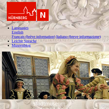
Languages
English
Français (brève information)
Italiano (breve informazione)
Leichte Sprache
Museenblog