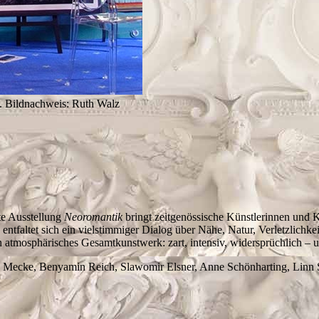
 Bildnachweis: Ruth Walz
te Ausstellung
Neoromantik
bringt zeitgenössische Künstlerinnen und K
entfaltet sich ein vielstimmiger Dialog über Nähe, Natur, Verletzlichke
n atmosphärisches Gesamtkunstwerk: zart, intensiv, widersprüchlich – u
h Mecke, Benyamin Reich, Slawomir Elsner, Anne Schönharting, Linn 