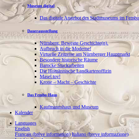
Museum digital
Das digitale Angebot des Stadtmuseums im Femb
Dauerausstellung
Nürnberg. Bewegte Geschichte(n).
Aufbruch in die Moderne!
Virtuelle Zeitreise am Nürnberger Hauptmarkt
Besondere historische Räume
Barocke Stuckarbeiten
Die Homännische Landkartenoffizin
Masel tov!
Krone – Macht – Geschichte
Das Fembo-Haus
Kaufmannshaus und Museum
Kalender
Languages
English
Français (brève information)
Italiano (breve informazione)