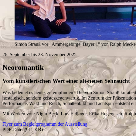
Simon Strauß vor "Ammergebirge, Bayer 1" von Ralph Mecke.
26. September bis 23. November 2025
Neoromantik
Vom künstlerischen Wert einer alt-neuen Sehnsucht
Was bedeutet es heute, zu empfinden? Die von Simon Strauß kuratier
nostalgisch, sondern geistesgegenwärtig. Im Zentrum der Präsentation 
Performance, Wald und Reich, Schattenbild und Lichtspur entsteht ei
Mit Werken von: Nigin Beck, Lars Eidinger, Erika Hegewisch, Ralp
Flyer zum Begleitprogramm der Ausstellung
PDF-Datei (911 KB)