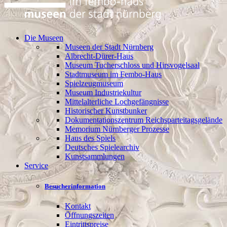
Die Museen
Museen der Stadt Nürnberg
Albrecht-Dürer-Haus
Museum Tucherschloss und Hirsvogelsaal
Stadtmuseum im Fembo-Haus
Spielzeugmuseum
Museum Industriekultur
Mittelalterliche Lochgefängnisse
Historischer Kunstbunker
Dokumentationszentrum Reichsparteitagsgelände
Memorium Nürnberger Prozesse
Haus des Spiels
Deutsches Spielearchiv
Kunstsammlungen
Service
Besucherinformation
Kontakt
Öffnungszeiten
Eintrittspreise