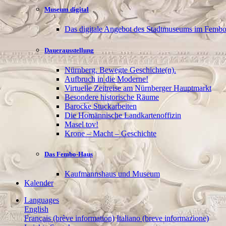
Museum digital
Das digitale Angebot des Stadtmuseums im Femb
Dauerausstellung
Nürnberg. Bewegte Geschichte(n).
Aufbruch in die Moderne!
Virtuelle Zeitreise am Nürnberger Hauptmarkt
Besondere historische Räume
Barocke Stuckarbeiten
Die Homännische Landkartenoffizin
Masel tov!
Krone – Macht – Geschichte
Das Fembo-Haus
Kaufmannshaus und Museum
Kalender
Languages
English
Français (brève information)
Italiano (breve informazione)