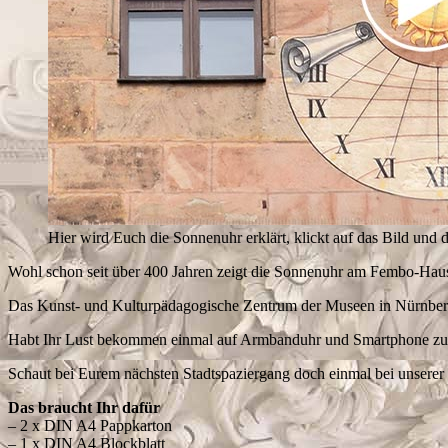
Hier wird Euch die Sonnenuhr erklärt, klickt auf das Bild und d
Wohl schon seit über 400 Jahren zeigt die Sonnenuhr am Fembo-Haus
Das Kunst- und Kulturpädagogische Zentrum der Museen in Nürnberg (
Habt Ihr Lust bekommen einmal auf Armbanduhr und Smartphone zu v
Schaut bei Eurem nächsten Stadtspaziergang doch einmal bei unser
Das braucht Ihr dafür
– 2 x DIN A4 Pappkarton
– 1 x DIN A4 Blockblatt