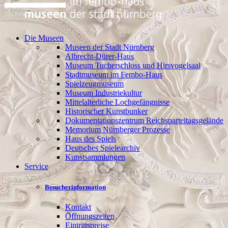
Die Museen
Museen der Stadt Nürnberg
Albrecht-Dürer-Haus
Museum Tucherschloss und Hirsvogelsaal
Stadtmuseum im Fembo-Haus
Spielzeugmuseum
Museum Industriekultur
Mittelalterliche Lochgefängnisse
Historischer Kunstbunker
Dokumentationszentrum Reichsparteitagsgelände
Memorium Nürnberger Prozesse
Haus des Spiels
Deutsches Spielearchiv
Kunstsammlungen
Service
Besucherinformation
Kontakt
Öffnungszeiten
Eintrittspreise