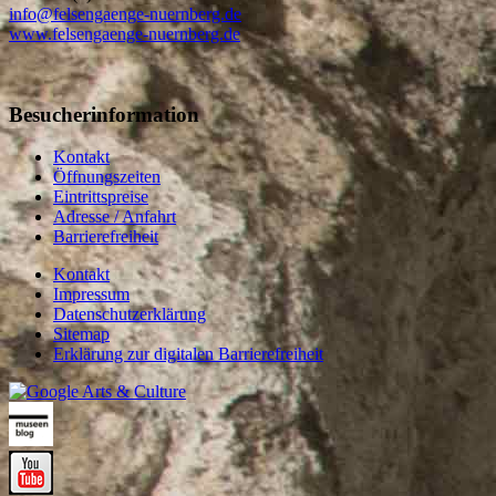
info@felsengaenge-nuernberg.de
www.felsengaenge-nuernberg.de
Besucherinformation
Kontakt
Öffnungszeiten
Eintrittspreise
Adresse / Anfahrt
Barrierefreiheit
Kontakt
Impressum
Datenschutzerklärung
Sitemap
Erklärung zur digitalen Barrierefreiheit