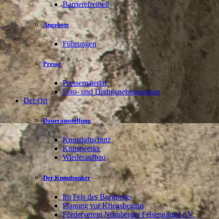
Barrierefreiheit
Angebote
Führungen
Presse
Pressematerial
Foto- und Drehgenehmigungen
Der Ort
Dauerausstellung
Kunstluftschutz
Kunstwerke
Wiederaufbau
Der Kunstbunker
Im Fels des Burgbergs
Planung vor Kriegsbeginn
Förderverein Nürnberger Felsengänge e.V.