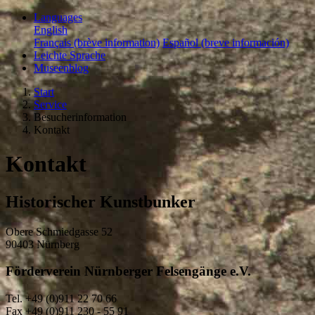
Languages
English
Français (brève information)
Español (breve información)
Leichte Sprache
Museenblog
Start
Service
Besucherinformation
Kontakt
Kontakt
Historischer Kunstbunker
Obere Schmiedgasse 52
90403 Nürnberg
Förderverein Nürnberger Felsengänge e.V.
Tel. +49 (0)911 22 70 66
Fax +49 (0)911 230 - 55 91