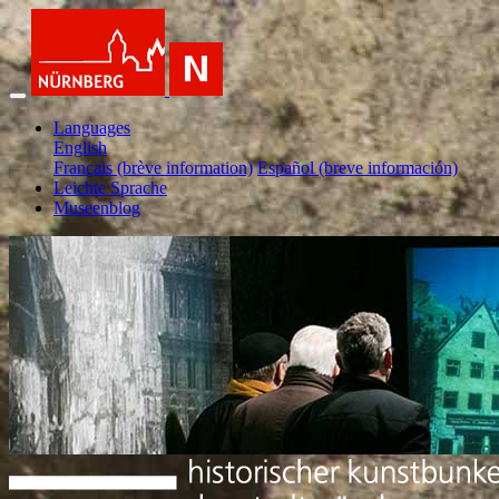
Languages
English
Français (brève information)
Español (breve información)
Leichte Sprache
Museenblog