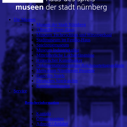
Die Museen
Museen der Stadt Nürnberg
Albrecht-Dürer-Haus
Museum Tucherschloss und Hirsvogelsaal
Stadtmuseum im Fembo-Haus
Spielzeugmuseum
Museum Industriekultur
Mittelalterliche Lochgefängnisse
Historischer Kunstbunker
Dokumentationszentrum Reichsparteitagsgelände
Memorium Nürnberger Prozesse
Haus des Spiels
Deutsches Spielearchiv
Kunstsammlungen
Service
Besucherinformation
Kontakt
Öffnungszeiten
Adresse / Anfahrt