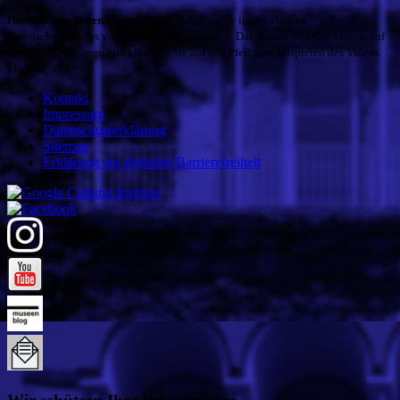
Hinweis zum Datenschutz:
Dieses Video wurde im erweiterten
Datenschutzmodus von Youtube eingebunden. Das Setzen von Cookies ist auf
diese Weise solange blockiert, bis Sie auf den Pfeil zum Abspielen des Videos
klicken.
Kontakt
Impressum
Datenschutzerklärung
Sitemap
Erklärung zur digitalen Barrierefreiheit