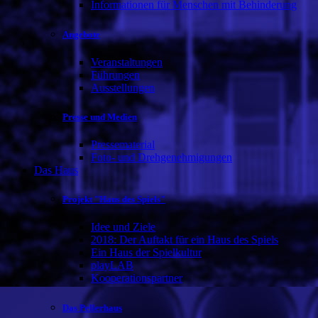
Informationen für Menschen mit Behinderung
Angebote
Veranstaltungen
Führungen
Ausstellungen
Presse und Medien
Pressematerial
Foto- und Drehgenehmigungen
Das Haus
Projekt "Haus des Spiels"
Idee und Ziele
2018: Der Auftakt für ein Haus des Spiels
Ein Haus der Spielkultur
playLAB
Kooperationspartner
Das Pellerhaus