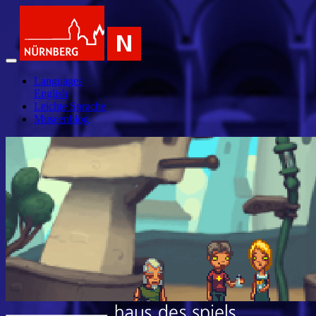
Languages
English
Leichte Sprache
Museenblog