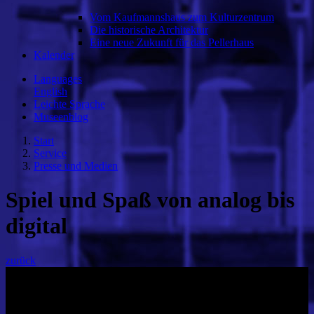
Vom Kaufmannshaus zum Kulturzentrum
Die historische Architektur
Eine neue Zukunft für das Pellerhaus
Kalender
Languages
English
Leichte Sprache
Museenblog
Start
Service
Presse und Medien
Spiel und Spaß von analog bis
digital
zurück