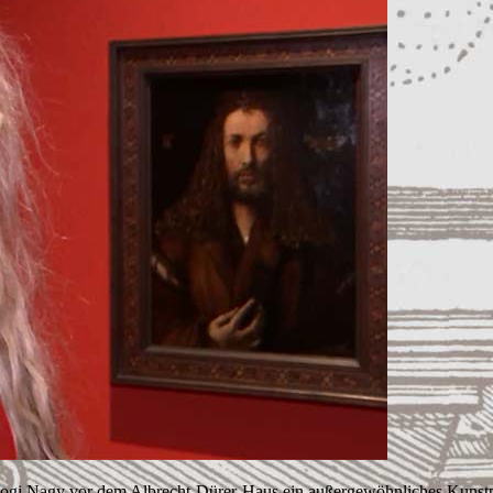
Bogi Nagy vor dem Albrecht-Dürer-Haus ein außergewöhnliches Kunstp