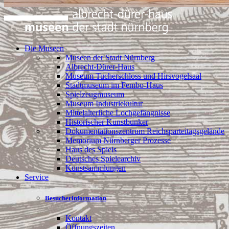
Die Museen
Museen der Stadt Nürnberg
Albrecht-Dürer-Haus
Museum Tucherschloss und Hirsvogelsaal
Stadtmuseum im Fembo-Haus
Spielzeugmuseum
Museum Industriekultur
Mittelalterliche Lochgefängnisse
Historischer Kunstbunker
Dokumentationszentrum Reichsparteitagsgelände
Memorium Nürnberger Prozesse
Haus des Spiels
Deutsches Spielearchiv
Kunstsammlungen
Service
Besucherinformation
Kontakt
Öffnungszeiten