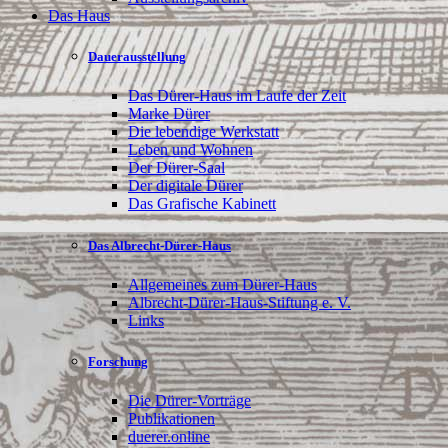
Das Haus
Dauerausstellung
Das Dürer-Haus im Laufe der Zeit
Marke Dürer
Die lebendige Werkstatt
Leben und Wohnen
Der Dürer-Saal
Der digitale Dürer
Das Grafische Kabinett
Das Albrecht-Dürer-Haus
Allgemeines zum Dürer-Haus
Albrecht-Dürer-Haus-Stiftung e. V.
Links
Forschung
Die Dürer-Vorträge
Publikationen
duerer.online