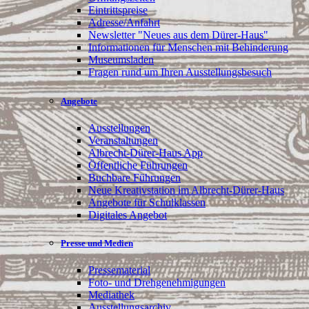
Eintrittspreise
Adresse/Anfahrt
Newsletter "Neues aus dem Dürer-Haus"
Informationen für Menschen mit Behinderung
Museumsladen
Fragen rund um Ihren Ausstellungsbesuch
Angebote
Ausstellungen
Veranstaltungen
Albrecht-Dürer-Haus App
Öffentliche Führungen
Buchbare Führungen
Neue Kreativstation im Albrecht-Dürer-Haus
Angebote für Schulklassen
Digitales Angebot
Presse und Medien
Pressematerial
Foto- und Drehgenehmigungen
Mediathek
Ausstellungsarchiv