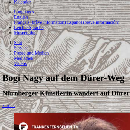
Kalender
Languages
English
Français (brève information)
Español (breve información)
Leichte Sprache
Museenblog
Start
Service
Presse und Medien
Mediathek
Videos
Bogi Nagy auf dem Dürer-Weg
Nürnberger Künstlerin wandert auf Dürer
zurück