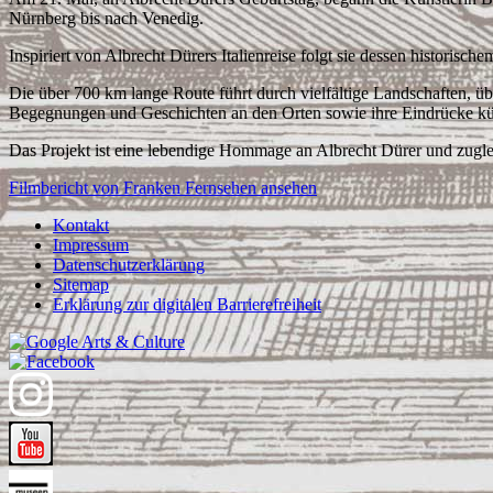
Nürnberg bis nach Venedig.
Inspiriert von Albrecht Dürers Italienreise folgt sie dessen histori
Die über 700 km lange Route führt durch vielfältige Landschaften, ü
Begegnungen und Geschichten an den Orten sowie ihre Eindrücke küns
Das Projekt ist eine lebendige Hommage an Albrecht Dürer und zugle
Filmbericht von Franken Fernsehen ansehen
Kontakt
Impressum
Datenschutzerklärung
Sitemap
Erklärung zur digitalen Barrierefreiheit