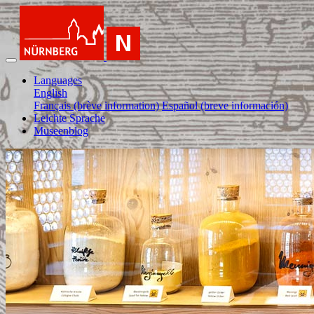
Languages
English
Français (brève information)
Español (breve información)
Leichte Sprache
Museenblog