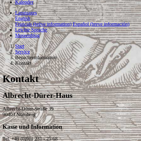
Kalender
Languages
English
Français (brève information)
Español (breve información)
Leichte Sprache
Museenblog
Start
Service
Besucherinformation
Kontakt
Kontakt
Albrecht-Dürer-Haus
Albrecht-Dürer-Straße 39
90403 Nürnberg
Kasse und Information
Tel. +49 (0)911 231 - 25 68