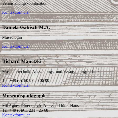
Veranstaltungskoordination
Kontaktformular
Daniela Gäbisch M.A.
Museologin
Kontaktformular
Richard Manetzki
Museumstechnik, Ausstellungs- und Veranstaltungstechnik
Tel. +49 (0)160 97 20 06 99
Kontaktformular
Museumspädagogik
Mit Agnes Dürer durchs Albrecht-Dürer-Haus
Tel. +49 (0)911 231 - 25 68
Kontaktformular