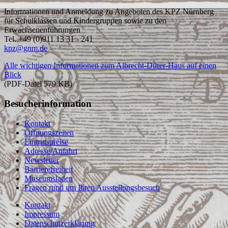
Informationen und Anmeldung zu Angeboten des KPZ Nürnberg
für Schulklassen und Kindergruppen sowie zu den
Erwachsenenführungen
Tel. +49 (0)911 13 31 - 241
kpz@gnm.de
Alle wichtigen Informationen zum Albrecht-Dürer-Haus auf einen
Blick
(PDF-Datei 579 KB)
Besucherinformation
Kontakt
Öffnungszeiten
Eintrittspreise
Adresse/Anfahrt
Newsletter
Barrierefreiheit
Museumsladen
Fragen rund um Ihren Ausstellungsbesuch
Kontakt
Impressum
Datenschutzerklärung