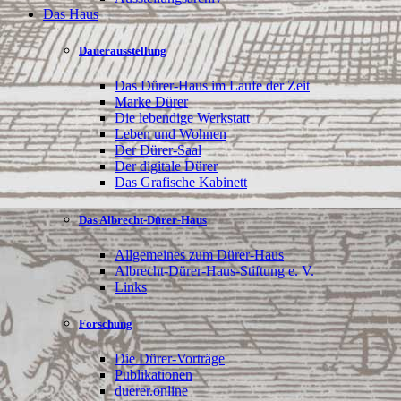
Das Haus
Dauerausstellung
Das Dürer-Haus im Laufe der Zeit
Marke Dürer
Die lebendige Werkstatt
Leben und Wohnen
Der Dürer-Saal
Der digitale Dürer
Das Grafische Kabinett
Das Albrecht-Dürer-Haus
Allgemeines zum Dürer-Haus
Albrecht-Dürer-Haus-Stiftung e. V.
Links
Forschung
Die Dürer-Vorträge
Publikationen
duerer.online