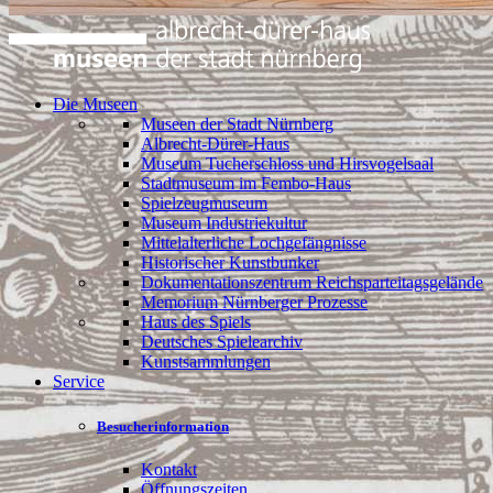
Die Museen
Museen der Stadt Nürnberg
Albrecht-Dürer-Haus
Museum Tucherschloss und Hirsvogelsaal
Stadtmuseum im Fembo-Haus
Spielzeugmuseum
Museum Industriekultur
Mittelalterliche Lochgefängnisse
Historischer Kunstbunker
Dokumentationszentrum Reichsparteitagsgelände
Memorium Nürnberger Prozesse
Haus des Spiels
Deutsches Spielearchiv
Kunstsammlungen
Service
Besucherinformation
Kontakt
Öffnungszeiten