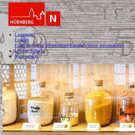
Languages
English
Français (brève information)
Español (breve información)
Leichte Sprache
Museenblog