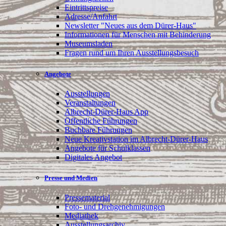
Eintrittspreise
Adresse/Anfahrt
Newsletter "Neues aus dem Dürer-Haus"
Informationen für Menschen mit Behinderung
Museumsladen
Fragen rund um Ihren Ausstellungsbesuch
Angebote
Ausstellungen
Veranstaltungen
Albrecht-Dürer-Haus App
Öffentliche Führungen
Buchbare Führungen
Neue Kreativstation im Albrecht-Dürer-Haus
Angebote für Schulklassen
Digitales Angebot
Presse und Medien
Pressematerial
Foto- und Drehgenehmigungen
Mediathek
Ausstellungsarchiv