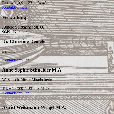
Fax +49 (0)911 231 - 24 43
Kontaktformular
Verwaltung
Äußere Sulzbacher Str. 60
90491 Nürnberg
Dr. Christine Demele
Leitung
Kontaktformular
Anne Sophie Schneider M.A.
Wissenschaftliche Mitarbeiterin
Tel. +49 (0)911 231 - 3 41 73
Kontaktformular
Astrid Weißmann-Weigel M.A.