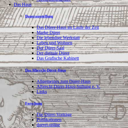
Das Haus
Dauerausstellung
Das Dürer-Haus im Laufe der Zeit
Marke Dürer
Die lebendige Werkstatt
Leben und Wohnen
Der Dürer-Saal
Der digitale Dürer
Das Grafische Kabinett
Das Albrecht-Dürer-Haus
Allgemeines zum Dürer-Haus
Albrecht-Dürer-Haus-Stiftung e. V.
Links
Forschung
Die Dürer-Vorträge
Publikationen
duerer.online