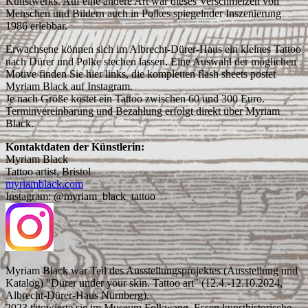
Kunstwerks. Auf eine andere Art war dieses Verschmelzen von
Menschen und Bildern auch in Polkes spiegelnder Inszenierung
1986 erlebbar.
Erwachsene können sich im Albrecht-Dürer-Haus ein kleines Tattoo
nach Dürer und Polke stechen lassen. Eine Auswahl der möglichen
Motive finden Sie hier links, die kompletten flash sheets postet
Myriam Black auf Instagram.
Je nach Größe kostet ein Tattoo zwischen 60 und 300 Euro.
Terminvereinbarung und Bezahlung erfolgt direkt über Myriam
Black.
Kontaktdaten der Künstlerin:
Myriam Black
Tattoo artist, Bristol
myriamblack.com
Instagram: @myriam_black_tattoo
Myriam Black war Teil des Ausstellungsprojektes (Ausstellung und
Katalog) "Dürer under your skin. Tattoo art" (12.4.-12.10.2024,
Albrecht-Dürer-Haus Nürnberg).
2023 tätowierte sie im Museum Folkwang, Essen kunsthistorische