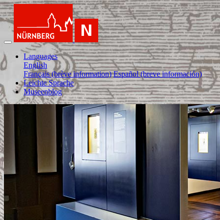
Languages
English
Français (brève information)
Español (breve información)
Leichte Sprache
Museenblog