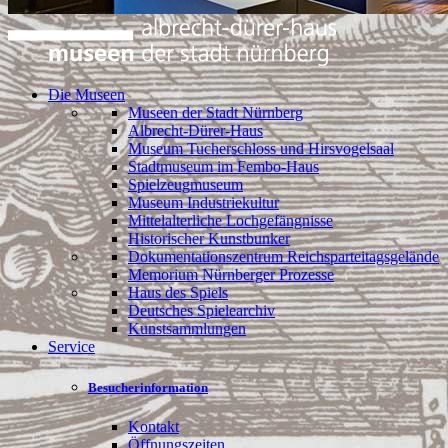
Die Museen
Museen der Stadt Nürnberg
Albrecht-Dürer-Haus
Museum Tucherschloss und Hirsvogelsaal
Stadtmuseum im Fembo-Haus
Spielzeugmuseum
Museum Industriekultur
Mittelalterliche Lochgefängnisse
Historischer Kunstbunker
Dokumentationszentrum Reichsparteitagsgelände
Memorium Nürnberger Prozesse
Haus des Spiels
Deutsches Spielearchiv
Kunstsammlungen
Service
Besucherinformation
Kontakt
Öffnungszeiten