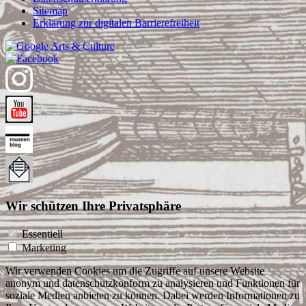
Sitemap
Erklärung zur digitalen Barrierefreiheit
Wir schützen Ihre Privatsphäre
Essentiell
Marketing
Wir verwenden Cookies um die Zugriffe auf unsere Website
anonym und datenschutzkonform zu analysieren und Funktionen für
soziale Medien anbieten zu können. Dabei werden Informationen zu