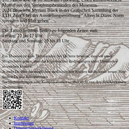
Motive aus den Sammlungsbeständen des Museums.
2024 tätowierte Myriam Black in der Grafischen Sammlung der
ETH Zürich bei der Ausstellungseröffnung "Albrecht Dürer. Norm
sprengen und Maß geben".
Die Tattoo Sessions finden zu folgenden Zeiten statt:
Freitag: 10 bis 17 Uhr
Samstag und Sonntag: 10 bis 18 Uhr
Ein Museum ist kein Tattoostudio. Sei Dir bitte bewusst, dass wir unser
Möglichstes geben, aber die hygienischen Bedingungen unter Umständen
abweichen können.
Je mehr Du über die möglichen medizinischen Risiken weißt, umso besser. Hier
findest Du alle Informationen.
Nachbehandlungen oder Komplikationen werden nicht von den Krankenkassen
übernommen.
Kontakt
Impressum
Datenschutzerklärung