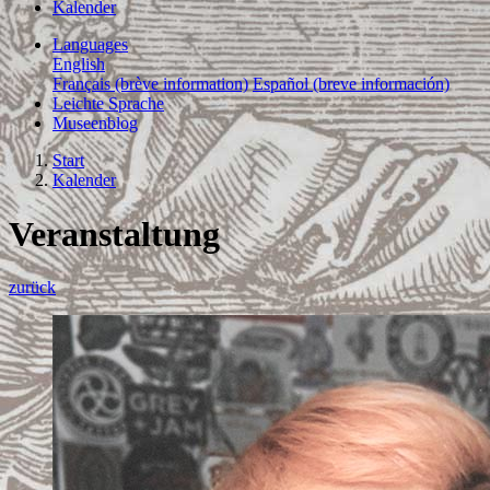
Kalender
Languages
English
Français (brève information)
Español (breve información)
Leichte Sprache
Museenblog
Start
Kalender
Veranstaltung
zurück