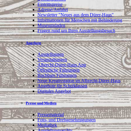
Eintrittspreise
Adresse/Anfahrt
Newsletter "Neues aus dem Dürer-Haus"
Informationen für Menschen mit Behinderung
Museumsladen
Fragen rund um Ihren Ausstellungsbesuch
Angebote
Ausstellungen
Veranstaltungen
Albrecht-Dürer-Haus App
Öffentliche Führungen
Buchbare Führungen
Neue Kreativstation im Albrecht-Dürer-Haus
Angebote für Schulklassen
Digitales Angebot
Presse und Medien
Pressematerial
Foto- und Drehgenehmigungen
Mediathek
Ausstellungsarchiv