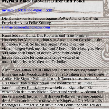
Myriam Black tätowiert Dürer und Polke
myriam.black.tattoo@gmail.com
Die Kunstaktion ist Teil von
Sigmar Polke. Athanor NOW
, ein
Projekt der Anna Polke-Stiftung.
sigmar-polke-athanor-now.com
Kunst lebt von Kunst. Das Kopieren und Transformieren
künstlerischer Vorbilder gehört sein Anbeginn zur Geschichte der
Bildenden Kunst. So hat sich Sigmar Polke in seinem
vielschichtigen Werk mehrfach auf Albrecht Dürer bezogen. Heute,
500 Jahre nach Dürer, ist dessen Werk mehr denn je
Inspirationsquelle für Kunstschaffende weltweit in
unterschiedlichsten Medien und Techniken.
Auch in der Tattoo Art ist Dürer seit Entstehen des sogenannten
Engraving oder Woodcut style vor etwa 15 Jahren eine viel zitierte
Größe. Wie Sigmar Polke greifen sich Tattoo Artists einzelne Motive
aus Dürers Bilderschatz heraus und modifizieren sie. Diese
transformativen Kunstzitate entwickeln ein Eigenleben. Sie
verwandeln den menschlichen Körper und werden wiederum durch
ihn verwandelt. Insofern trifft das von Polke aufgerufene Sinnbild
des Athanor auch auf den tätowierten Körper zu. Der Mensch als
lebendiger Bildträger selbst rückt in den Fokus und wird Teil des