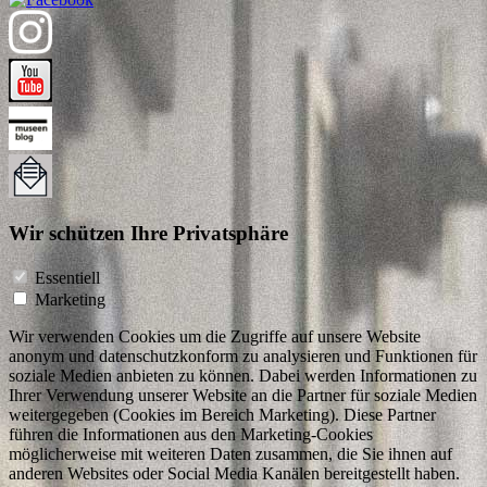
Wir schützen Ihre Privatsphäre
Essentiell
Marketing
Wir verwenden Cookies um die Zugriffe auf unsere Website
anonym und datenschutzkonform zu analysieren und Funktionen für
soziale Medien anbieten zu können. Dabei werden Informationen zu
Ihrer Verwendung unserer Website an die Partner für soziale Medien
weitergegeben (Cookies im Bereich Marketing). Diese Partner
führen die Informationen aus den Marketing-Cookies
möglicherweise mit weiteren Daten zusammen, die Sie ihnen auf
anderen Websites oder Social Media Kanälen bereitgestellt haben.