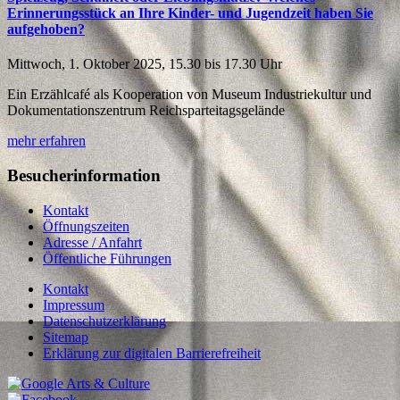
Erinnerungsstück an Ihre Kinder- und Jugendzeit haben Sie
aufgehoben?
Mittwoch, 1. Oktober 2025, 15.30 bis 17.30 Uhr
Ein Erzählcafé als Kooperation von Museum Industriekultur und
Dokumentationszentrum Reichsparteitagsgelände
mehr erfahren
Besucherinformation
Kontakt
Öffnungszeiten
Adresse / Anfahrt
Öffentliche Führungen
Kontakt
Impressum
Datenschutzerklärung
Sitemap
Erklärung zur digitalen Barrierefreiheit