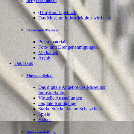
Der große Umbau
(Um)Bau-Tagebuch
Das Museum Industriekultur wird neu
Presse und Medien
Pressematerial
Foto- und Drehgenehmigungen
Mediathek
Archiv
Das Haus
Museum digital
Das digitale Angebot des Museums
Industriekultur
Virtuelle Ausstellungen
Digitale Rundgänge
Starke Stücke, kleine Schätzchen
Spiele
Videos
Dauerausstellung