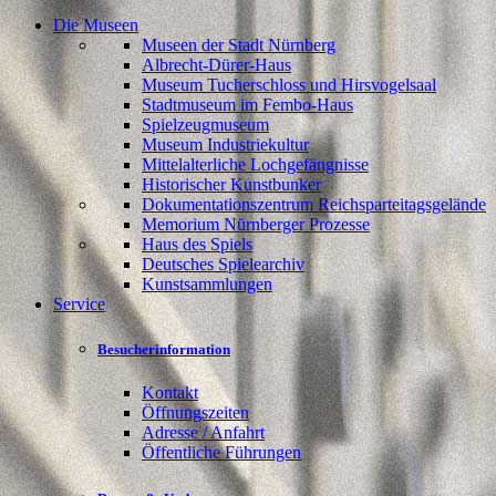
Die Museen
Museen der Stadt Nürnberg
Albrecht-Dürer-Haus
Museum Tucherschloss und Hirsvogelsaal
Stadtmuseum im Fembo-Haus
Spielzeugmuseum
Museum Industriekultur
Mittelalterliche Lochgefängnisse
Historischer Kunstbunker
Dokumentationszentrum Reichsparteitagsgelände
Memorium Nürnberger Prozesse
Haus des Spiels
Deutsches Spielearchiv
Kunstsammlungen
Service
Besucherinformation
Kontakt
Öffnungszeiten
Adresse / Anfahrt
Öffentliche Führungen