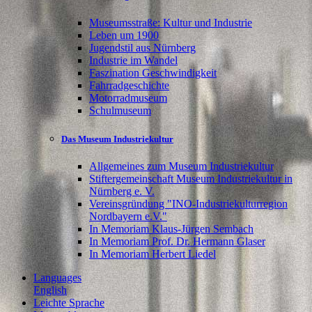
Museumsstraße: Kultur und Industrie
Leben um 1900
Jugendstil aus Nürnberg
Industrie im Wandel
Faszination Geschwindigkeit
Fahrradgeschichte
Motorradmuseum
Schulmuseum
Das Museum Industriekultur
Allgemeines zum Museum Industriekultur
Stiftergemeinschaft Museum Industriekultur in
Nürnberg e. V.
Vereinsgründung "INO-Industriekulturregion
Nordbayern e.V."
In Memoriam Klaus-Jürgen Sembach
In Memoriam Prof. Dr. Hermann Glaser
In Memoriam Herbert Liedel
Languages
English
Leichte Sprache