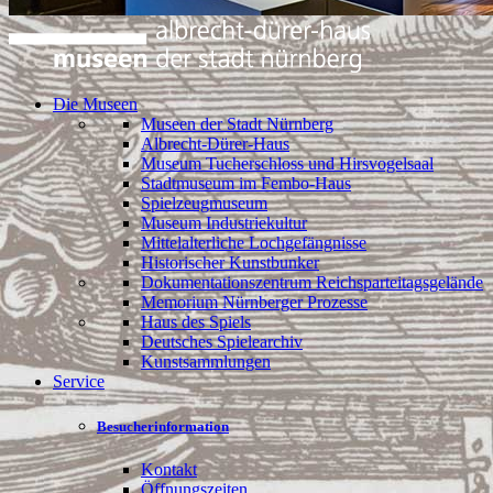
Die Museen
Museen der Stadt Nürnberg
Albrecht-Dürer-Haus
Museum Tucherschloss und Hirsvogelsaal
Stadtmuseum im Fembo-Haus
Spielzeugmuseum
Museum Industriekultur
Mittelalterliche Lochgefängnisse
Historischer Kunstbunker
Dokumentationszentrum Reichsparteitagsgelände
Memorium Nürnberger Prozesse
Haus des Spiels
Deutsches Spielearchiv
Kunstsammlungen
Service
Besucherinformation
Kontakt
Öffnungszeiten