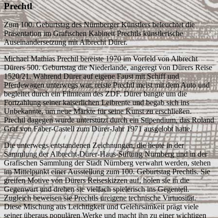
Prechtl
Zum 100. Geburtstag des Nürnberger Künstlers beleuchtet die
Präsentation im Grafischen Kabinett Prechtls künstlerische
Auseinandersetzung mit Albrecht Dürer.
Michael Mathias Prechtl bereiste 1970 im Vorfeld von Albrecht
Dürers 500. Geburtstag die Niederlande, angeregt von Dürers Reise
1520/21. Während Dürer auf eigene Faust mit Schiff und
Pferdewagen unterwegs war, reiste Prechtl meist mit dem Auto und
begleitet durch ein Filmteam des ZDF. Dürer bangte um die
Fortzahlung seiner kaiserlichen Leibrente und begab sich ins
Unbekannte, um neue Märkte für seine Kunst zu erschließen.
Prechtl dagegen wurde unterstützt durch ein Stipendium, das Roland
Graf von Faber-Castell zum Dürer-Jahr 1971 ausgelobt hatte.
Die unterwegs entstandenen Zeichnungen, die heute in der
Sammlung der Albrecht-Dürer-Haus-Stiftung Nürnberg und in der
Grafischen Sammlung der Stadt Nürnberg verwahrt werden, stehen
im Mittelpunkt einer Ausstellung zum 100. Geburtstag Prechtls. Sie
greifen Motive von Dürers Reiseskizzen auf, holen sie in die
Gegenwart und drehen sie vielfach spielerisch ins Gegenteil.
Zugleich beweisen sie Prechtls ureigene technische Virtuosität.
Diese Mischung aus Leichtigkeit und Gelehrsamkeit prägt viele
seiner überaus populären Werke und macht ihn zu einer wichtigen