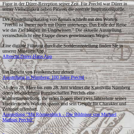
Figur in der Dürer-Rezeption seiner Zeit. Für Prechtl war Dürer in
seiner Vielseitigkeit neben Picasso die zentrale Inspirationsquelle.
Der Ausstellungskatalog von damals schließt mit den Worten:
"Prechtl ist immer noch mit Dürer unterwegs. Das Ende der Reise
wie das Ziel bleiben im Ungewissen." Die aktuelle Ausstellung
veranschaulicht eine Etappe dieses gemeinsamen Weges.
Eine digitale Führung durch die Sonderausstellung finden Sie in
unserer MuseumsApp.
Albrecht-Dürer-Haus App
Ein Bericht von Frankenschau aktuell
Ausstellung in Nürnberg: 100 Jahre Prechtl
Ab dem 28. März bis zum 28. Juni widmet die Kunstvilla Nürnberg
dem vielschichtigen Porträtschaffen Prechtls eine
Kabinettausstellung, die einen Bogen über zwei Jahrzehnte seines
künstlerischen Wirkens spannt und sein Gespür für Charakter und
Zeitgeist offenbart.
Ausstellung "Mit Röntgenblick – Die Bildnisse von Michael
Mathias Prechtl"