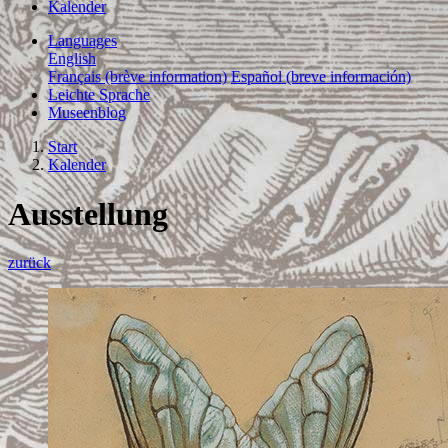
Kalender
Languages
English
Français (brève information)
Español (breve información)
Leichte Sprache
Museenblog
Start
Kalender
Ausstellung
zurück