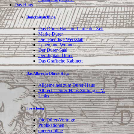
Das Haus
Dauerausstellung
Das Dürer-Haus im Laufe der Zeit
Marke Dürer
Die lebendige Werkstatt
Leben und Wohnen
Der Dürer-Saal
Der digitale Dürer
Das Grafische Kabinett
Das Albrecht-Dürer-Haus
Allgemeines zum Dürer-Haus
Albrecht-Dürer-Haus-Stiftung e. V.
Links
Forschung
Die Dürer-Vorträge
Publikationen
duerer.online