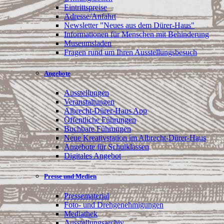
Eintrittspreise
Adresse/Anfahrt
Newsletter "Neues aus dem Dürer-Haus"
Informationen für Menschen mit Behinderung
Museumsladen
Fragen rund um Ihren Ausstellungsbesuch
Angebote
Ausstellungen
Veranstaltungen
Albrecht-Dürer-Haus App
Öffentliche Führungen
Buchbare Führungen
Neue Kreativstation im Albrecht-Dürer-Haus
Angebote für Schulklassen
Digitales Angebot
Presse und Medien
Pressematerial
Foto- und Drehgenehmigungen
Mediathek
Ausstellungsarchiv