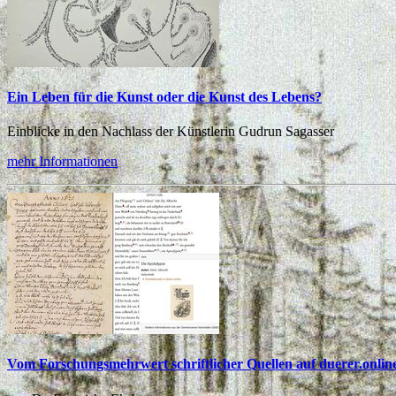
Ein Leben für die Kunst oder die Kunst des Lebens?
Einblicke in den Nachlass der Künstlerin Gudrun Sagasser
mehr Informationen
Vom Forschungsmehrwert schriftlicher Quellen auf duerer.onlin