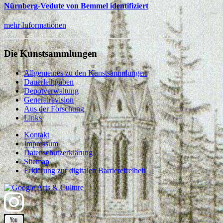
Nürnberg-Vedute von Bemmel identifiziert
mehr Informationen
Die Kunstsammlungen
Allgemeines zu den Kunstsammlungen
Dauerleihgaben
Depotverwaltung
Generalrevision
Aus der Forschung
Links
Kontakt
Impressum
Datenschutzerklärung
Sitemap
Erklärung zur digitalen Barrierefreiheit