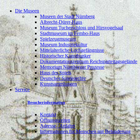
Die Museen
Museen der Stadt Nürnberg
Albrecht-Dürer-Haus
Museum Tucherschloss und Hirsvogelsaal
Stadtmuseum im Fembo-Haus
Spielzeugmuseum
Museum Industriekultur
Mittelalterliche Lochgefängnisse
Historischer Kunstbunker
Dokumentationszentrum Reichsparteitagsgelände
Memorium Nürnberger Prozesse
Haus des Spiels
Deutsches Spielearchiv
Kunstsammlungen
Service
Besucherinformation
Kontakt
Öffnungszeiten
Adresse / Anfahrt
Informationen für Menschen mit Behinderung