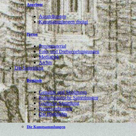
Angebote
Ausstellungen
Kunstsammlungen digital
Presse
Pressematerial
Foto- und Drehgenehmigungen
Mediathek
Archiv
Die Sammlung
Bestände
Gemälde und Skulpturen
Kulturhistorische Sammlungen
Grafische Sammlung
Neuerwerbungen
Die Highlights
Die Kunstsammlungen