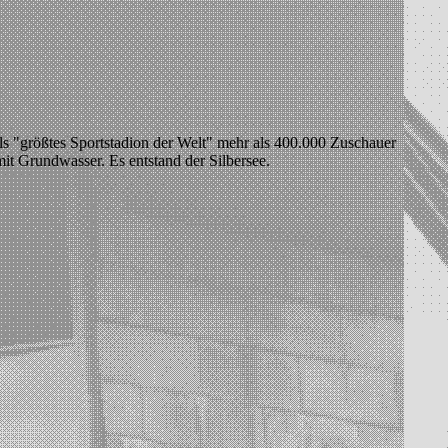
 als "größtes Sportstadion der Welt" mehr als 400.000 Zuschauer
it Grundwasser. Es entstand der Silbersee.