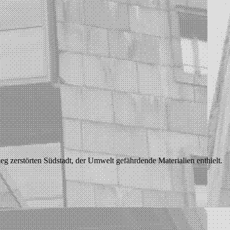
eg zerstörten Südstadt, der Umwelt gefährdende Materialien enthielt.