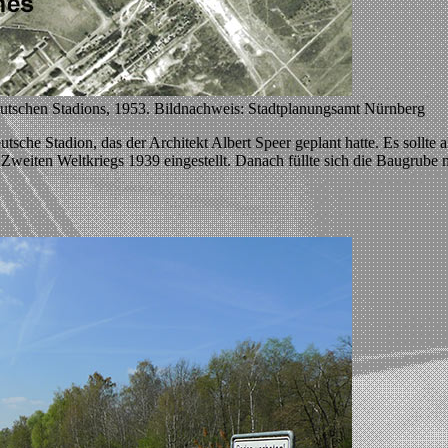
eutschen Stadions, 1953. Bildnachweis: Stadtplanungsamt Nürnberg
tsche Stadion, das der Architekt Albert Speer geplant hatte. Es sollte
eiten Weltkriegs 1939 eingestellt. Danach füllte sich die Baugrube m