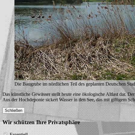
Die Baugrube im nördlichen Teil des geplanten Deutschen Stad
Das künstliche Gewässer stellt heute eine ökologische Altlast dar. D
Aus der Hochdeponie sickert Wasser in den See, das mit giftigem Schw
Schließen
Wir schützen Ihre Privatsphäre
Essentiell